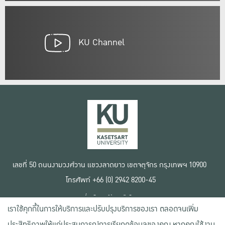
KU Channel
เลขที่ 50 ถนนงามวงศ์วาน แขวงลาดยาว เขตจตุจักร กรุงเทพฯ 10900
โทรศัพท์ +66 (0) 2942 8200-45
เงื่อนไขการใช้งานเว็บไซต์
เราใช้คุกกี้ในการให้บริการและปรับปรุงบริการของเรา ตลอดจนเพิ่ม
ข้อตกลงด้านสิทธิ์ใช้งาน
นโยบายความเป็นส่วนตัว
ประสิทธิภาพให้แก่ประสบการณ์การเรียกดูข้อมูลของคุณ หากคุณใช้งาน