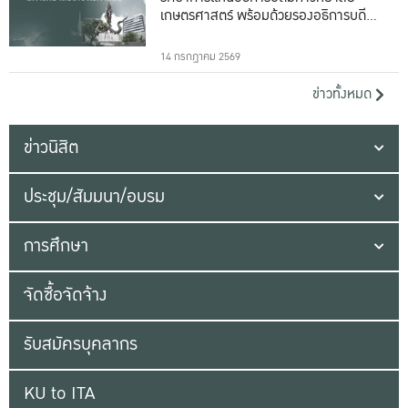
เกษตรศาสตร์ พร้อมด้วยรองอธิการบดีทั้ง
16 ท่าน
14 กรกฎาคม 2569
ข่าวทั้งหมด
ข่าวนิสิต
ประชุม/สัมมนา/อบรม
การศึกษา
จัดซื้อจัดจ้าง
รับสมัครบุคลากร
KU to ITA