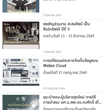
5 สิงหาคม 2569
ขอเชิญร่วมงาน สะสมศิลป์ เป็น
สิน(ทรัพย์) ปีที่ 3
ระหว่างวันที่ 13 - 15 สิงหาคม 2569
3 สิงหาคม 2569
การเปลี่ยนแปลงการจัดเก็บข้อมูลบน
Webex Cloud
ตั้งแต่วันที่ 31 กรกฎาคม 2569
22 กรกฎาคม 2569
แนะนำคณะผู้บริหารชุดใหม่ ภายใต้
การนำของ ผศ.น.สพ.ดร.คงศักดิ์ เที่ยง
ธรรม
รักษาการแทนอธิการบดีมหาวิทยาลัย