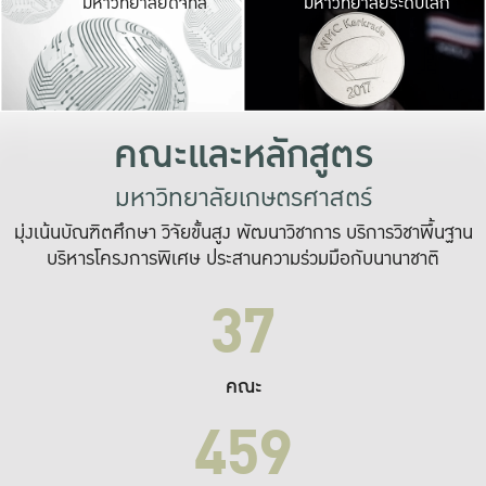
มหาวิทยาลัยดิจิทัล
มหาวิทยาลัยระดับโลก
เปลี่ยนแปลง และ
เพื่อทำงาน
ระบบสารสนเทศที่
คณะและหลักสูตร
มหาวิทยาลัยเกษตรศาสตร์
มุ่งเน้นบัณฑิตศึกษา วิจัยขั้นสูง พัฒนาวิชาการ บริการวิชาพื้นฐาน
บริหารโครงการพิเศษ ประสานความร่วมมือกับนานาชาติ
37
คณะ
459