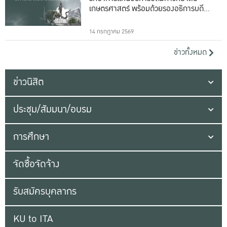
เกษตรศาสตร์ พร้อมด้วยรองอธิการบดีทั้ง
16 ท่าน
14 กรกฎาคม 2569
ข่าวทั้งหมด
ข่าวนิสิต
ประชุม/สัมมนา/อบรม
การศึกษา
จัดซื้อจัดจ้าง
รับสมัครบุคลากร
KU to ITA