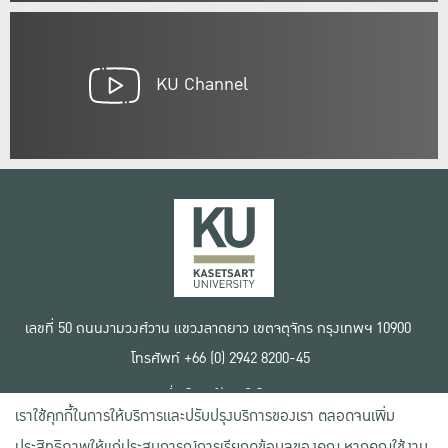
KU Channel
เลขที่ 50 ถนนงามวงศ์วาน แขวงลาดยาว เขตจตุจักร กรุงเทพฯ 10900
โทรศัพท์ +66 (0) 2942 8200-45
เงื่อนไขการใช้งานเว็บไซต์
เราใช้คุกกี้ในการให้บริการและปรับปรุงบริการของเรา ตลอดจนเพิ่ม
ข้อตกลงด้านสิทธิ์ใช้งาน
นโยบายความเป็นส่วนตัว
ประสิทธิภาพให้แก่ประสบการณ์การเรียกดูข้อมูลของคุณ หากคุณใช้งาน