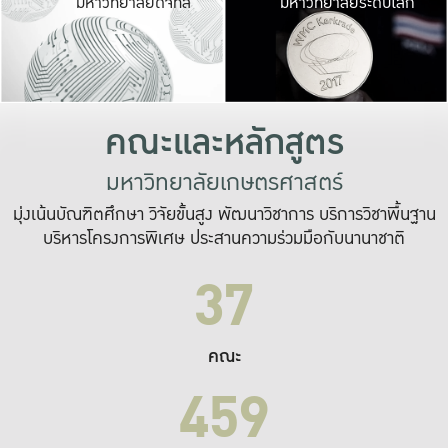
มหาวิทยาลัยดิจิทัล
มหาวิทยาลัยระดับโลก
เปลี่ยนแปลง และ
เพื่อทำงาน
ระบบสารสนเทศที่
คณะและหลักสูตร
มหาวิทยาลัยเกษตรศาสตร์
มุ่งเน้นบัณฑิตศึกษา วิจัยขั้นสูง พัฒนาวิชาการ บริการวิชาพื้นฐาน
บริหารโครงการพิเศษ ประสานความร่วมมือกับนานาชาติ
37
คณะ
459