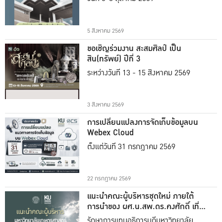
5 สิงหาคม 2569
ขอเชิญร่วมงาน สะสมศิลป์ เป็น
สิน(ทรัพย์) ปีที่ 3
ระหว่างวันที่ 13 - 15 สิงหาคม 2569
3 สิงหาคม 2569
การเปลี่ยนแปลงการจัดเก็บข้อมูลบน
Webex Cloud
ตั้งแต่วันที่ 31 กรกฎาคม 2569
22 กรกฎาคม 2569
แนะนำคณะผู้บริหารชุดใหม่ ภายใต้
การนำของ ผศ.น.สพ.ดร.คงศักดิ์ เที่ยง
ธรรม
รักษาการแทนอธิการบดีมหาวิทยาลัย