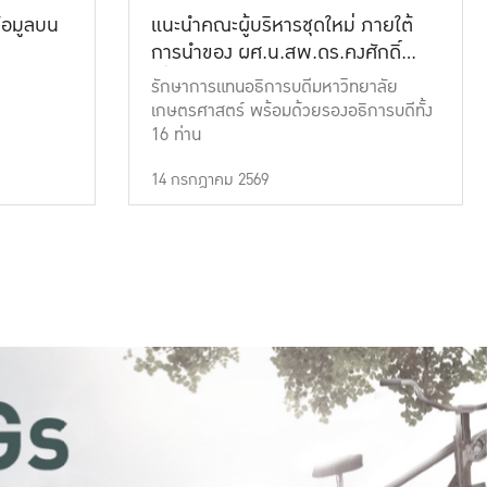
้อมูลบน
แนะนำคณะผู้บริหารชุดใหม่ ภายใต้
การนำของ ผศ.น.สพ.ดร.คงศักดิ์
เที่ยงธรรม
รักษาการแทนอธิการบดีมหาวิทยาลัย
เกษตรศาสตร์ พร้อมด้วยรองอธิการบดีทั้ง
16 ท่าน
14 กรกฎาคม 2569