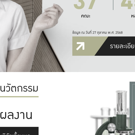
37
4
คณะ
ห
ข้อมูล ณ วันที่ 27 ตุลาคม พ.ศ. 2568
รายละเอีย
ะนวัตกรรม
ผลงาน