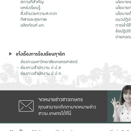
สถานที่สำคัญ
นโยบายแล
แหล่งเรียนรู้
นโยบายกา
สิ่งอำนวยความสะดวก
นโยบายคุ
กีฬาและสุขภาพ
แนวปฏิบั
ผลิตภัณฑ์ มก.
การเข้าใช
ข้อปฏิบั
ถ่ายทอด
แจ้งเรื่องการร้องเรียนทุจริต
ช่องทางมหาวิทยาลัยเกษตรศาสตร์
ช่องทางสำนักงาน ป.ป.ช.
ช่องทางสำนักงาน ป.ป.ท.
จดหมายข่าวชาวเกษตร
คุณสามารถติดตามจดหมายข่าว
ชาวม.เกษตรได้ที่นี่
เลขที่ 50 ถนนงามวงศ์วาน แขวงลาดยาว