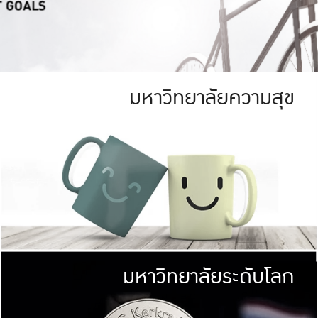
มหาวิทยาลัยความสุข
ย
สีเขียว
มหาวิทยาลัย
ก
สดใส หนาแน่น
ไม่ได้มีเป้าหมา
AN FOREST)
มหาวิทยาลัยชั้นนำทางด้านการว
ICULTURE)
แต่ KU มุ่งเน
าณ 1,400 ไร่
เพื่อสร้างคว
<< คลิก >>
ให้กับประชาชนใ
มหาวิทยาลัยระดับโลก
่อสังคม
มหาวิทยาลั
ามกินดีอยู่ดี
พร้อมที่จ