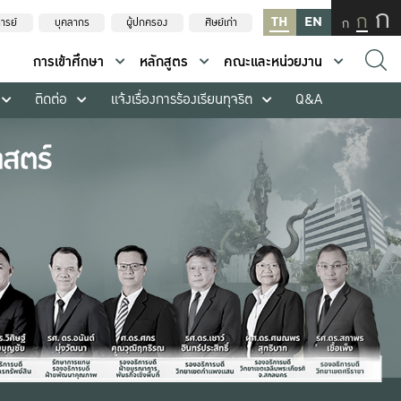
ก
ก
TH
EN
ก
ารย์
บุคลากร
ผู้ปกครอง
ศิษย์เก่า
การเข้าศึกษา
หลักสูตร
คณะและหน่วยงาน
ติดต่อ
แจ้งเรื่องการร้องเรียนทุจริต
Q&A