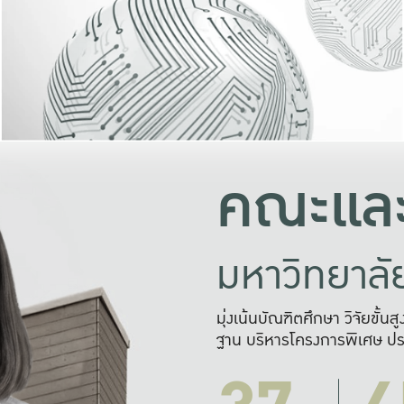
และความสุข
มองปัญหา
แก้ไขจากปั
และสร้างเครื
คณะและ
มหาวิทยาล
มุ่งเน้นบัณฑิตศึกษา วิจัยขั้น
ฐาน บริหารโครงการพิเศษ ปร