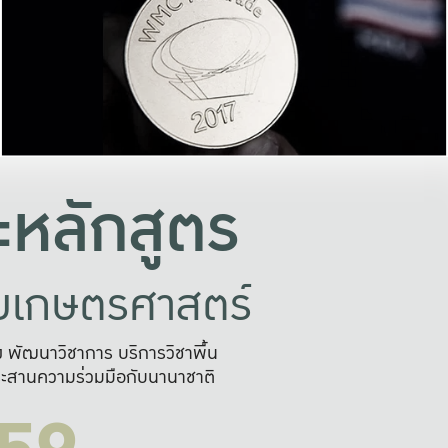
อย่างยั่งยืน
และผลักดันในการใช้ระบบส
ในภาพกว้าง
เพื่อการทำงานแบบ
ญหาจุดเล็กๆ
อข่ายขยายผล
สะดวก รวดเร
และนำไป
บริการด้าน AI อย
หลักสูตร
ัยเกษตรศาสตร์
สูง พัฒนาวิชาการ บริการวิชาพื้น
ะสานความร่วมมือกับนานาชาติ