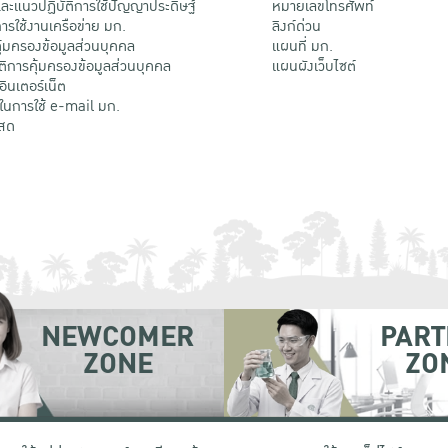
ะแนวปฏิบัติการใช้ปัญญาประดิษฐ์
หมายเลขโทรศัพท์
รใช้งานเครือข่าย มก.
ลิงก์ด่วน
้มครองข้อมูลส่วนบุคคล
แผนที่ มก.
ติการคุ้มครองข้อมูลส่วนบุคคล
แผนผังเว็บไซต์
้อินเตอร์เน็ต
ติในการใช้ e-mail มก.
สด
NEWCOMER
PART
ZONE
ZO
 เขตจตุจักร กรุงเทพฯ 10900
โทรศัพท์ +66 (0) 2942 8200-45