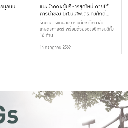
้อมูลบน
แนะนำคณะผู้บริหารชุดใหม่ ภายใต้
การนำของ ผศ.น.สพ.ดร.คงศักดิ์
เที่ยงธรรม
รักษาการแทนอธิการบดีมหาวิทยาลัย
เกษตรศาสตร์ พร้อมด้วยรองอธิการบดีทั้ง
16 ท่าน
14 กรกฎาคม 2569