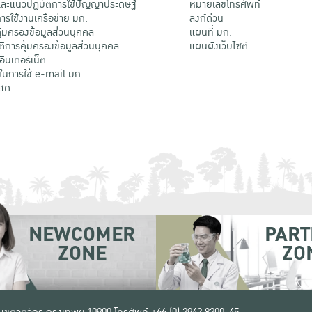
ะแนวปฏิบัติการใช้ปัญญาประดิษฐ์
หมายเลขโทรศัพท์
รใช้งานเครือข่าย มก.
ลิงก์ด่วน
้มครองข้อมูลส่วนบุคคล
แผนที่ มก.
ติการคุ้มครองข้อมูลส่วนบุคคล
แผนผังเว็บไซต์
้อินเตอร์เน็ต
ติในการใช้ e-mail มก.
สด
NEWCOMER
PART
ZONE
ZO
 เขตจตุจักร กรุงเทพฯ 10900
โทรศัพท์ +66 (0) 2942 8200-45