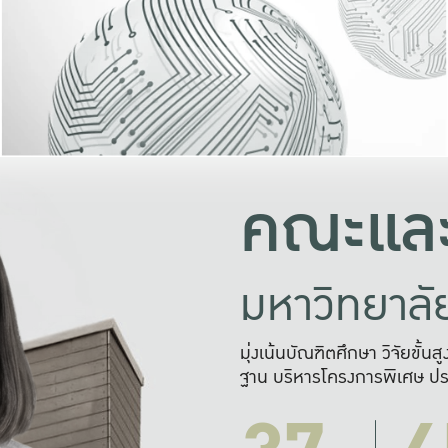
และความสุข
มองปัญหา
แก้ไขจากปั
และสร้างเครื
คณะและ
มหาวิทยาล
มุ่งเน้นบัณฑิตศึกษา วิจัยขั้น
ฐาน บริหารโครงการพิเศษ ปร