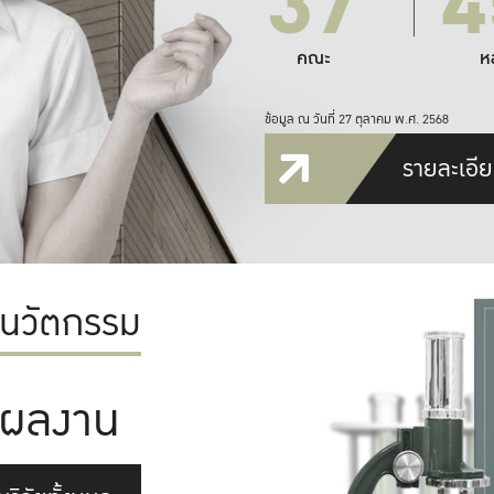
37
4
คณะ
ห
ข้อมูล ณ วันที่ 27 ตุลาคม พ.ศ. 2568
รายละเอีย
ะนวัตกรรม
ผลงาน