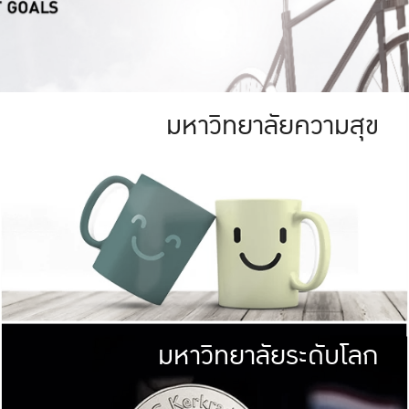
มหาวิทยาลัยความสุข
ย
สีเขียว
มหาวิทยาลัย
ก
สดใส หนาแน่น
ไม่ได้มีเป้าหมา
AN FOREST)
มหาวิทยาลัยชั้นนำทางด้านการว
ICULTURE)
แต่ KU มุ่งเน
าณ 1,400 ไร่
เพื่อสร้างคว
<< คลิก >>
ให้กับประชาชนใ
มหาวิทยาลัยระดับโลก
่อสังคม
มหาวิทยาลั
ามกินดีอยู่ดี
พร้อมที่จ