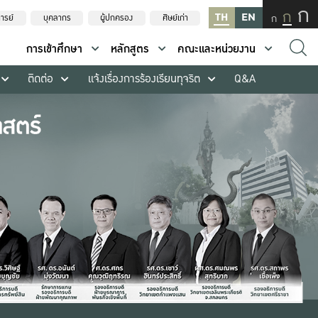
ก
ก
TH
EN
ก
ารย์
บุคลากร
ผู้ปกครอง
ศิษย์เก่า
การเข้าศึกษา
หลักสูตร
คณะและหน่วยงาน
ติดต่อ
แจ้งเรื่องการร้องเรียนทุจริต
Q&A