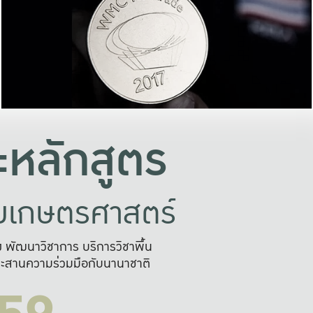
อย่างยั่งยืน
และผลักดันในการใช้ระบบส
ในภาพกว้าง
เพื่อการทำงานแบบ
ญหาจุดเล็กๆ
อข่ายขยายผล
สะดวก รวดเร
และนำไป
บริการด้าน AI อย
หลักสูตร
ัยเกษตรศาสตร์
สูง พัฒนาวิชาการ บริการวิชาพื้น
ะสานความร่วมมือกับนานาชาติ