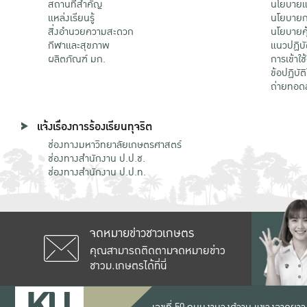
สถานที่สำคัญ
นโยบายแล
แหล่งเรียนรู้
นโยบายกา
สิ่งอำนวยความสะดวก
นโยบายคุ
กีฬาและสุขภาพ
แนวปฏิบั
ผลิตภัณฑ์ มก.
การเข้าใช
ข้อปฏิบั
ถ่ายทอด
แจ้งเรื่องการร้องเรียนทุจริต
ช่องทางมหาวิทยาลัยเกษตรศาสตร์
ช่องทางสำนักงาน ป.ป.ช.
ช่องทางสำนักงาน ป.ป.ท.
จดหมายข่าวชาวเกษตร
คุณสามารถติดตามจดหมายข่าว
ชาวม.เกษตรได้ที่นี่
เลขที่ 50 ถนนงามวงศ์วาน แขวงลาดยาว