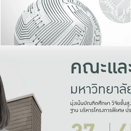
และความสุข
มองปัญหา
แก้ไขจากปั
และสร้างเครื
คณะและ
มหาวิทยาล
มุ่งเน้นบัณฑิตศึกษา วิจัยขั้น
ฐาน บริหารโครงการพิเศษ ปร