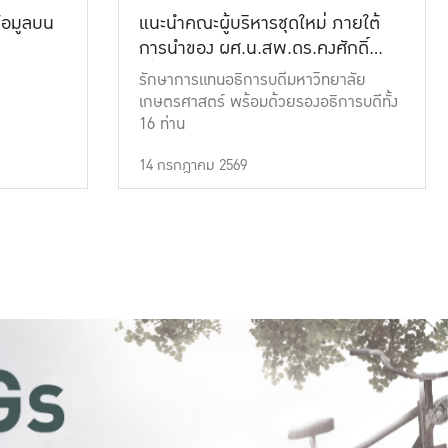
้อมูลบน
แนะนำคณะผู้บริหารชุดใหม่ ภายใต้
การนำของ ผศ.น.สพ.ดร.คงศักดิ์
เที่ยงธรรม
รักษาการแทนอธิการบดีมหาวิทยาลัย
เกษตรศาสตร์ พร้อมด้วยรองอธิการบดีทั้ง
16 ท่าน
14 กรกฎาคม 2569