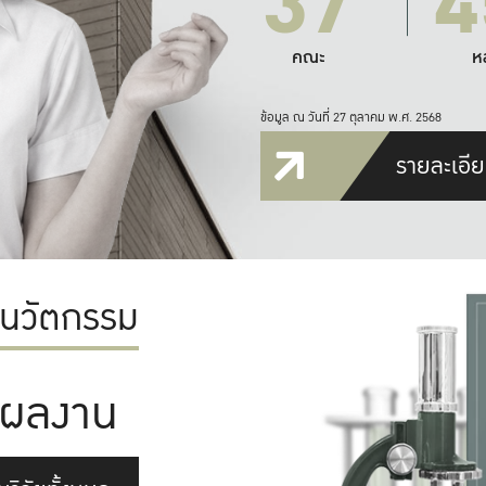
37
4
คณะ
ห
ข้อมูล ณ วันที่ 27 ตุลาคม พ.ศ. 2568
รายละเอีย
ะนวัตกรรม
ผลงาน