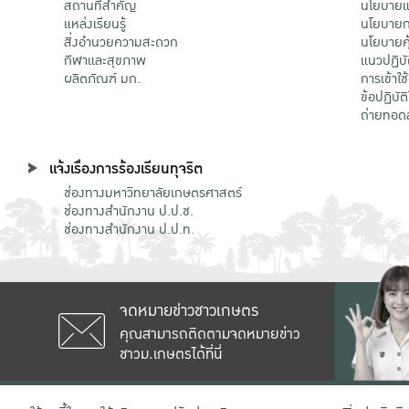
สถานที่สำคัญ
นโยบายแล
แหล่งเรียนรู้
นโยบายกา
สิ่งอำนวยความสะดวก
นโยบายคุ
กีฬาและสุขภาพ
แนวปฏิบั
ผลิตภัณฑ์ มก.
การเข้าใช
ข้อปฏิบั
ถ่ายทอด
แจ้งเรื่องการร้องเรียนทุจริต
ช่องทางมหาวิทยาลัยเกษตรศาสตร์
ช่องทางสำนักงาน ป.ป.ช.
ช่องทางสำนักงาน ป.ป.ท.
จดหมายข่าวชาวเกษตร
คุณสามารถติดตามจดหมายข่าว
ชาวม.เกษตรได้ที่นี่
เลขที่ 50 ถนนงามวงศ์วาน แขวงลาดยาว