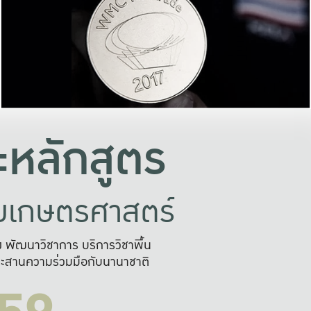
อย่างยั่งยืน
และผลักดันในการใช้ระบบส
ในภาพกว้าง
เพื่อการทำงานแบบ
ญหาจุดเล็กๆ
อข่ายขยายผล
สะดวก รวดเร
และนำไป
บริการด้าน AI อย
หลักสูตร
ัยเกษตรศาสตร์
สูง พัฒนาวิชาการ บริการวิชาพื้น
ะสานความร่วมมือกับนานาชาติ