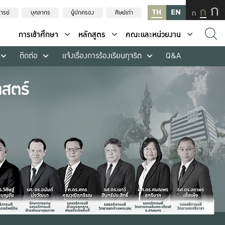
ก
ก
TH
EN
ก
ารย์
บุคลากร
ผู้ปกครอง
ศิษย์เก่า
การเข้าศึกษา
หลักสูตร
คณะและหน่วยงาน
ติดต่อ
แจ้งเรื่องการร้องเรียนทุจริต
Q&A