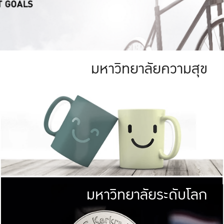
มหาวิทยาลัยความสุข
ย
สีเขียว
มหาวิทยาลัย
ก
สดใส หนาแน่น
ไม่ได้มีเป้าหมา
AN FOREST)
มหาวิทยาลัยชั้นนำทางด้านการว
ICULTURE)
แต่ KU มุ่งเน
าณ 1,400 ไร่
เพื่อสร้างคว
<< คลิก >>
ให้กับประชาชนใ
มหาวิทยาลัยระดับโลก
่อสังคม
มหาวิทยาลั
ามกินดีอยู่ดี
พร้อมที่จ