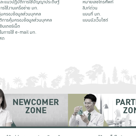
ะแนวปฏิบัติการใช้ปัญญาประดิษฐ์
หมายเลขโทรศัพท์
รใช้งานเครือข่าย มก.
ลิงก์ด่วน
้มครองข้อมูลส่วนบุคคล
แผนที่ มก.
ติการคุ้มครองข้อมูลส่วนบุคคล
แผนผังเว็บไซต์
้อินเตอร์เน็ต
ติในการใช้ e-mail มก.
สด
NEWCOMER
PART
ZONE
ZO
 เขตจตุจักร กรุงเทพฯ 10900
โทรศัพท์ +66 (0) 2942 8200-45