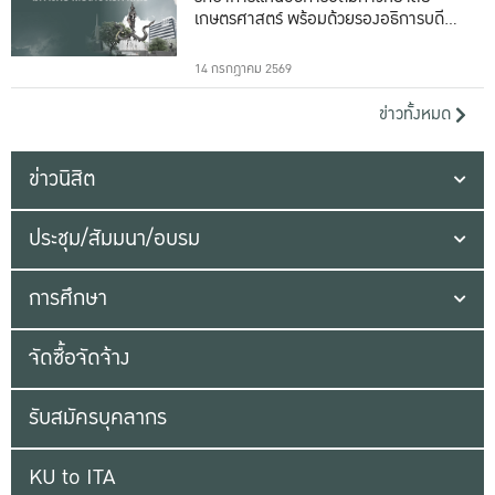
เกษตรศาสตร์ พร้อมด้วยรองอธิการบดีทั้ง
16 ท่าน
14 กรกฎาคม 2569
ข่าวทั้งหมด
ข่าวนิสิต
ประชุม/สัมมนา/อบรม
การศึกษา
จัดซื้อจัดจ้าง
รับสมัครบุคลากร
KU to ITA