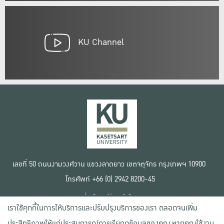
KU Channel
เลขที่ 50 ถนนงามวงศ์วาน แขวงลาดยาว เขตจตุจักร กรุงเทพฯ 10900
โทรศัพท์ +66 (0) 2942 8200-45
เงื่อนไขการใช้งานเว็บไซต์
เราใช้คุกกี้ในการให้บริการและปรับปรุงบริการของเรา ตลอดจนเพิ่ม
ข้อตกลงด้านสิทธิ์ใช้งาน
นโยบายความเป็นส่วนตัว
ประสิทธิภาพให้แก่ประสบการณ์การเรียกดูข้อมูลของคุณ หากคุณใช้งาน