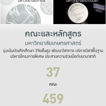
มหาวิทยาลัยดิจิทัล
มหาวิทยาลัยระดับโลก
เปลี่ยนแปลง และ
เพื่อทำงาน
ระบบสารสนเทศที่
คณะและหลักสูตร
มหาวิทยาลัยเกษตรศาสตร์
มุ่งเน้นบัณฑิตศึกษา วิจัยขั้นสูง พัฒนาวิชาการ บริการวิชาพื้นฐาน
บริหารโครงการพิเศษ ประสานความร่วมมือกับนานาชาติ
37
คณะ
459