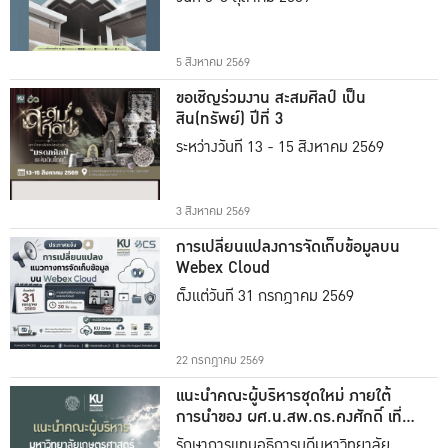
5 สิงหาคม 2569
ขอเชิญร่วมงาน สะสมศิลป์ เป็น
สิน(ทรัพย์) ปีที่ 3
ระหว่างวันที่ 13 - 15 สิงหาคม 2569
3 สิงหาคม 2569
การเปลี่ยนแปลงการจัดเก็บข้อมูลบน
Webex Cloud
ตั้งแต่วันที่ 31 กรกฎาคม 2569
22 กรกฎาคม 2569
แนะนำคณะผู้บริหารชุดใหม่ ภายใต้
การนำของ ผศ.น.สพ.ดร.คงศักดิ์ เที่ยง
ธรรม
รักษาการแทนอธิการบดีมหาวิทยาลัย