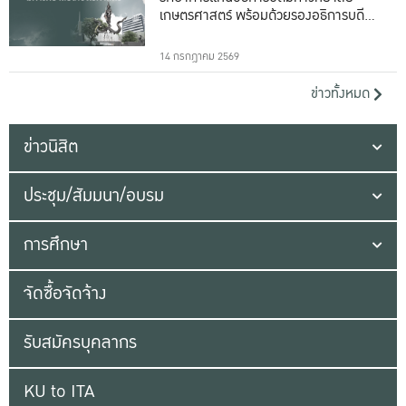
เกษตรศาสตร์ พร้อมด้วยรองอธิการบดีทั้ง
16 ท่าน
14 กรกฎาคม 2569
ข่าวทั้งหมด
ข่าวนิสิต
ประชุม/สัมมนา/อบรม
การศึกษา
จัดซื้อจัดจ้าง
รับสมัครบุคลากร
KU to ITA