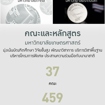
มหาวิทยาลัยดิจิทัล
มหาวิทยาลัยระดับโลก
เปลี่ยนแปลง และ
เพื่อทำงาน
ระบบสารสนเทศที่
คณะและหลักสูตร
มหาวิทยาลัยเกษตรศาสตร์
มุ่งเน้นบัณฑิตศึกษา วิจัยขั้นสูง พัฒนาวิชาการ บริการวิชาพื้นฐาน
บริหารโครงการพิเศษ ประสานความร่วมมือกับนานาชาติ
37
คณะ
459