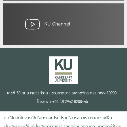
KU Channel
เลขที่ 50 ถนนงามวงศ์วาน แขวงลาดยาว เขตจตุจักร กรุงเทพฯ 10900
โทรศัพท์ +66 (0) 2942 8200-45
เงื่อนไขการใช้งานเว็บไซต์
เราใช้คุกกี้ในการให้บริการและปรับปรุงบริการของเรา ตลอดจนเพิ่ม
ข้อตกลงด้านสิทธิ์ใช้งาน
นโยบายความเป็นส่วนตัว
ประสิทธิภาพให้แก่ประสบการณ์การเรียกดูข้อมูลของคุณ หากคุณใช้งาน