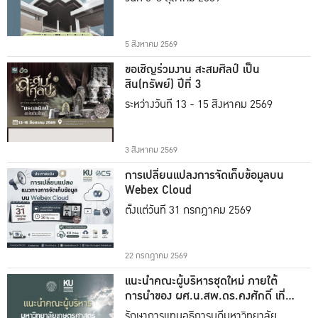
5 สิงหาคม 2569
ขอเชิญร่วมงาน สะสมศิลป์ เป็น
สิน(ทรัพย์) ปีที่ 3
ระหว่างวันที่ 13 - 15 สิงหาคม 2569
3 สิงหาคม 2569
การเปลี่ยนแปลงการจัดเก็บข้อมูลบน
Webex Cloud
ตั้งแต่วันที่ 31 กรกฎาคม 2569
22 กรกฎาคม 2569
แนะนำคณะผู้บริหารชุดใหม่ ภายใต้
การนำของ ผศ.น.สพ.ดร.คงศักดิ์ เที่ยง
ธรรม
รักษาการแทนอธิการบดีมหาวิทยาลัย