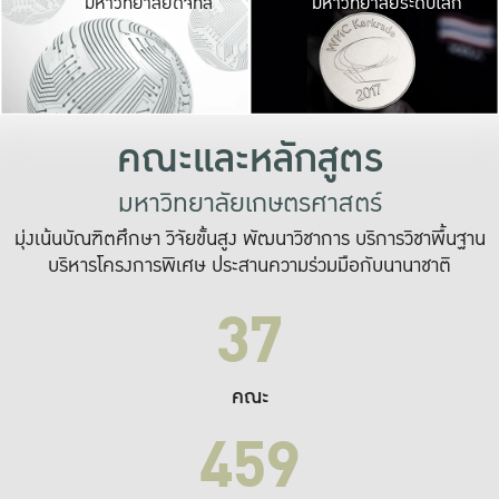
มหาวิทยาลัยดิจิทัล
มหาวิทยาลัยระดับโลก
เปลี่ยนแปลง และ
เพื่อทำงาน
ระบบสารสนเทศที่
คณะและหลักสูตร
มหาวิทยาลัยเกษตรศาสตร์
มุ่งเน้นบัณฑิตศึกษา วิจัยขั้นสูง พัฒนาวิชาการ บริการวิชาพื้นฐาน
บริหารโครงการพิเศษ ประสานความร่วมมือกับนานาชาติ
37
คณะ
459