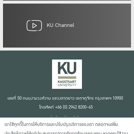
KU Channel
เลขที่ 50 ถนนงามวงศ์วาน แขวงลาดยาว เขตจตุจักร กรุงเทพฯ 10900
โทรศัพท์ +66 (0) 2942 8200-45
เงื่อนไขการใช้งานเว็บไซต์
เราใช้คุกกี้ในการให้บริการและปรับปรุงบริการของเรา ตลอดจนเพิ่ม
ข้อตกลงด้านสิทธิ์ใช้งาน
นโยบายความเป็นส่วนตัว
ประสิทธิภาพให้แก่ประสบการณ์การเรียกดูข้อมูลของคุณ หากคุณใช้งาน