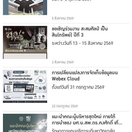
5 สิงหาคม 2569
ขอเชิญร่วมงาน สะสมศิลป์ เป็น
สิน(ทรัพย์) ปีที่ 3
ระหว่างวันที่ 13 - 15 สิงหาคม 2569
3 สิงหาคม 2569
การเปลี่ยนแปลงการจัดเก็บข้อมูลบน
Webex Cloud
ตั้งแต่วันที่ 31 กรกฎาคม 2569
22 กรกฎาคม 2569
แนะนำคณะผู้บริหารชุดใหม่ ภายใต้
การนำของ ผศ.น.สพ.ดร.คงศักดิ์ เที่ยง
ธรรม
รักษาการแทนอธิการบดีมหาวิทยาลัย