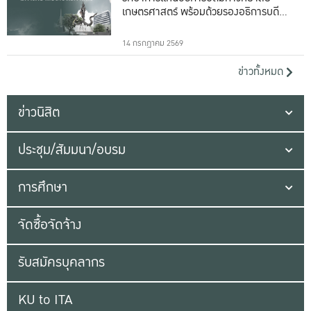
เกษตรศาสตร์ พร้อมด้วยรองอธิการบดีทั้ง
16 ท่าน
14 กรกฎาคม 2569
ข่าวทั้งหมด
ข่าวนิสิต
ประชุม/สัมมนา/อบรม
การศึกษา
จัดซื้อจัดจ้าง
รับสมัครบุคลากร
KU to ITA