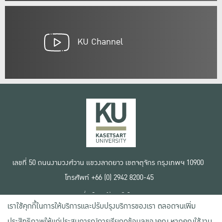
KU Channel
เลขที่ 50 ถนนงามวงศ์วาน แขวงลาดยาว เขตจตุจักร กรุงเทพฯ 10900
โทรศัพท์ +66 (0) 2942 8200-45
เงื่อนไขการใช้งานเว็บไซต์
เราใช้คุกกี้ในการให้บริการและปรับปรุงบริการของเรา ตลอดจนเพิ่ม
ข้อตกลงด้านสิทธิ์ใช้งาน
นโยบายความเป็นส่วนตัว
ประสิทธิภาพให้แก่ประสบการณ์การเรียกดูข้อมูลของคุณ หากคุณใช้งาน