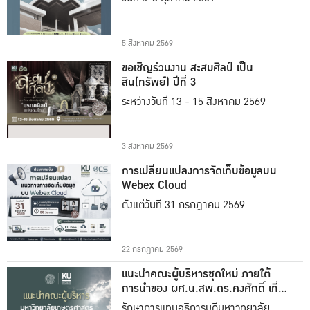
5 สิงหาคม 2569
ขอเชิญร่วมงาน สะสมศิลป์ เป็น
สิน(ทรัพย์) ปีที่ 3
ระหว่างวันที่ 13 - 15 สิงหาคม 2569
3 สิงหาคม 2569
การเปลี่ยนแปลงการจัดเก็บข้อมูลบน
Webex Cloud
ตั้งแต่วันที่ 31 กรกฎาคม 2569
22 กรกฎาคม 2569
แนะนำคณะผู้บริหารชุดใหม่ ภายใต้
การนำของ ผศ.น.สพ.ดร.คงศักดิ์ เที่ยง
ธรรม
รักษาการแทนอธิการบดีมหาวิทยาลัย