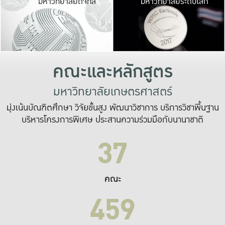
มหาวิทยาลัยดิจิทัล
มหาวิทยาลัยระดับโลก
เปลี่ยนแปลง และ
เพื่อทำงาน
ระบบสารสนเทศที่
คณะและหลักสูตร
มหาวิทยาลัยเกษตรศาสตร์
มุ่งเน้นบัณฑิตศึกษา วิจัยขั้นสูง พัฒนาวิชาการ บริการวิชาพื้นฐาน
บริหารโครงการพิเศษ ประสานความร่วมมือกับนานาชาติ
37
คณะ
459