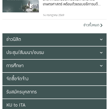
เกษตรศาสตร์ พร้อมด้วยรองอธิการบดีทั้ง
16 ท่าน
14 กรกฎาคม 2569
ข่าวทั้งหมด
ข่าวนิสิต
ประชุม/สัมมนา/อบรม
การศึกษา
จัดซื้อจัดจ้าง
รับสมัครบุคลากร
KU to ITA