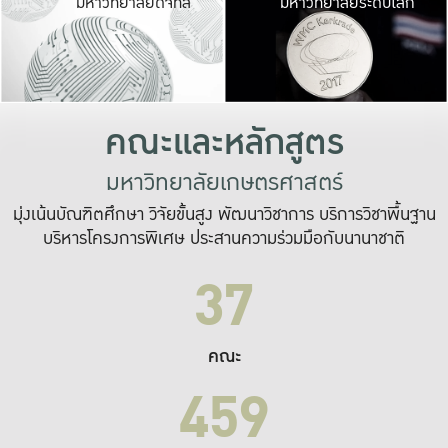
มหาวิทยาลัยดิจิทัล
มหาวิทยาลัยระดับโลก
เปลี่ยนแปลง และ
เพื่อทำงาน
ระบบสารสนเทศที่
คณะและหลักสูตร
มหาวิทยาลัยเกษตรศาสตร์
มุ่งเน้นบัณฑิตศึกษา วิจัยขั้นสูง พัฒนาวิชาการ บริการวิชาพื้นฐาน
บริหารโครงการพิเศษ ประสานความร่วมมือกับนานาชาติ
37
คณะ
459