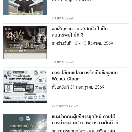
5 สิงหาคม 2569
ขอเชิญร่วมงาน สะสมศิลป์ เป็น
สิน(ทรัพย์) ปีที่ 3
ระหว่างวันที่ 13 - 15 สิงหาคม 2569
3 สิงหาคม 2569
การเปลี่ยนแปลงการจัดเก็บข้อมูลบน
Webex Cloud
ตั้งแต่วันที่ 31 กรกฎาคม 2569
22 กรกฎาคม 2569
แนะนำคณะผู้บริหารชุดใหม่ ภายใต้
การนำของ ผศ.น.สพ.ดร.คงศักดิ์ เที่ยง
ธรรม
รักษาการแทนอธิการบดีมหาวิทยาลัย