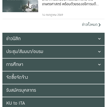
เกษตรศาสตร์ พร้อมด้วยรองอธิการบดีทั้ง
16 ท่าน
14 กรกฎาคม 2569
ข่าวทั้งหมด
ข่าวนิสิต
ประชุม/สัมมนา/อบรม
การศึกษา
จัดซื้อจัดจ้าง
รับสมัครบุคลากร
KU to ITA