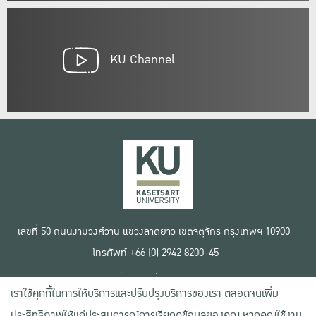
KU Channel
เลขที่ 50 ถนนงามวงศ์วาน แขวงลาดยาว เขตจตุจักร กรุงเทพฯ 10900
โทรศัพท์ +66 (0) 2942 8200-45
เงื่อนไขการใช้งานเว็บไซต์
เราใช้คุกกี้ในการให้บริการและปรับปรุงบริการของเรา ตลอดจนเพิ่ม
ข้อตกลงด้านสิทธิ์ใช้งาน
นโยบายความเป็นส่วนตัว
ประสิทธิภาพให้แก่ประสบการณ์การเรียกดูข้อมูลของคุณ หากคุณใช้งาน