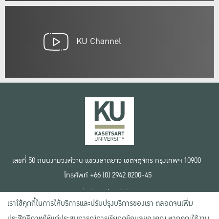
KU Channel
เลขที่ 50 ถนนงามวงศ์วาน แขวงลาดยาว เขตจตุจักร กรุงเทพฯ 10900
โทรศัพท์ +66 (0) 2942 8200-45
เงื่อนไขการใช้งานเว็บไซต์
เราใช้คุกกี้ในการให้บริการและปรับปรุงบริการของเรา ตลอดจนเพิ่ม
ข้อตกลงด้านสิทธิ์ใช้งาน
นโยบายความเป็นส่วนตัว
ประสิทธิภาพให้แก่ประสบการณ์การเรียกดูข้อมูลของคุณ หากคุณใช้งาน