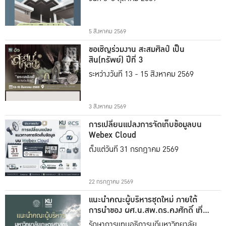
5 สิงหาคม 2569
ขอเชิญร่วมงาน สะสมศิลป์ เป็น
สิน(ทรัพย์) ปีที่ 3
ระหว่างวันที่ 13 - 15 สิงหาคม 2569
3 สิงหาคม 2569
การเปลี่ยนแปลงการจัดเก็บข้อมูลบน
Webex Cloud
ตั้งแต่วันที่ 31 กรกฎาคม 2569
22 กรกฎาคม 2569
แนะนำคณะผู้บริหารชุดใหม่ ภายใต้
การนำของ ผศ.น.สพ.ดร.คงศักดิ์ เที่ยง
ธรรม
รักษาการแทนอธิการบดีมหาวิทยาลัย