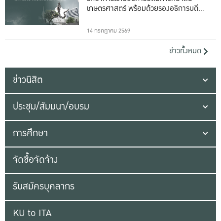
เกษตรศาสตร์ พร้อมด้วยรองอธิการบดีทั้ง
16 ท่าน
14 กรกฎาคม 2569
ข่าวทั้งหมด
ข่าวนิสิต
ประชุม/สัมมนา/อบรม
การศึกษา
จัดซื้อจัดจ้าง
รับสมัครบุคลากร
KU to ITA