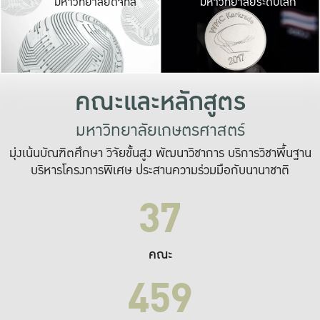
มหาวิทยาลัยดิจิทัล
มหาวิทยาลัยระดับโลก
เปลี่ยนแปลง และ
เพื่อทำงาน
ระบบสารสนเทศที่
คณะและหลักสูตร
มหาวิทยาลัยเกษตรศาสตร์
มุ่งเน้นบัณฑิตศึกษา วิจัยขั้นสูง พัฒนาวิชาการ บริการวิชาพื้นฐาน
บริหารโครงการพิเศษ ประสานความร่วมมือกับนานาชาติ
37
คณะ
459