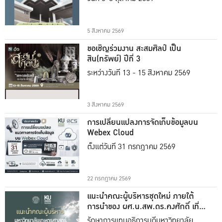
5 สิงหาคม 2569
ขอเชิญร่วมงาน สะสมศิลป์ เป็น
สิน(ทรัพย์) ปีที่ 3
ระหว่างวันที่ 13 - 15 สิงหาคม 2569
3 สิงหาคม 2569
การเปลี่ยนแปลงการจัดเก็บข้อมูลบน
Webex Cloud
ตั้งแต่วันที่ 31 กรกฎาคม 2569
22 กรกฎาคม 2569
แนะนำคณะผู้บริหารชุดใหม่ ภายใต้
การนำของ ผศ.น.สพ.ดร.คงศักดิ์ เที่ยง
ธรรม
รักษาการแทนอธิการบดีมหาวิทยาลัย