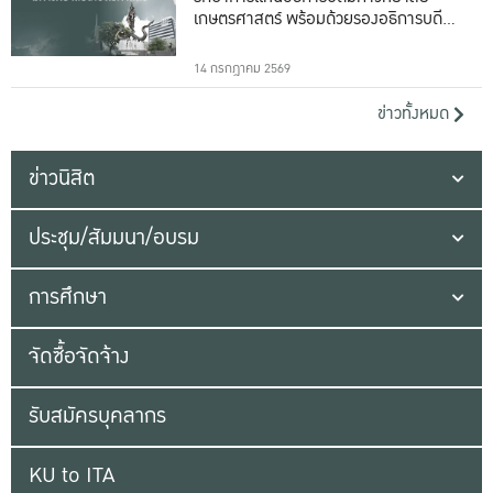
เกษตรศาสตร์ พร้อมด้วยรองอธิการบดีทั้ง
16 ท่าน
14 กรกฎาคม 2569
ข่าวทั้งหมด
ข่าวนิสิต
ประชุม/สัมมนา/อบรม
การศึกษา
จัดซื้อจัดจ้าง
รับสมัครบุคลากร
KU to ITA