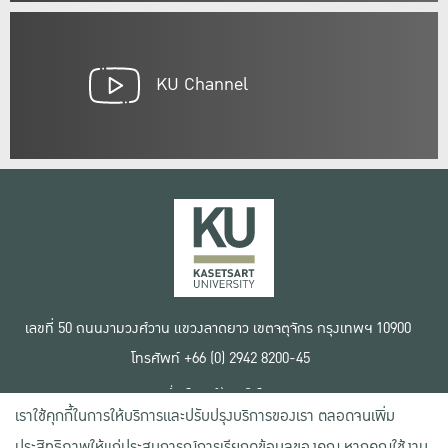
KU Channel
เลขที่ 50 ถนนงามวงศ์วาน แขวงลาดยาว เขตจตุจักร กรุงเทพฯ 10900
โทรศัพท์ +66 (0) 2942 8200-45
เงื่อนไขการใช้งานเว็บไซต์
เราใช้คุกกี้ในการให้บริการและปรับปรุงบริการของเรา ตลอดจนเพิ่ม
ข้อตกลงด้านสิทธิ์ใช้งาน
นโยบายความเป็นส่วนตัว
ประสิทธิภาพให้แก่ประสบการณ์การเรียกดูข้อมูลของคุณ หากคุณใช้งาน