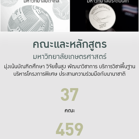
มหาวิทยาลัยดิจิทัล
มหาวิทยาลัยระดับโลก
เปลี่ยนแปลง และ
เพื่อทำงาน
ระบบสารสนเทศที่
คณะและหลักสูตร
มหาวิทยาลัยเกษตรศาสตร์
มุ่งเน้นบัณฑิตศึกษา วิจัยขั้นสูง พัฒนาวิชาการ บริการวิชาพื้นฐาน
บริหารโครงการพิเศษ ประสานความร่วมมือกับนานาชาติ
37
คณะ
459