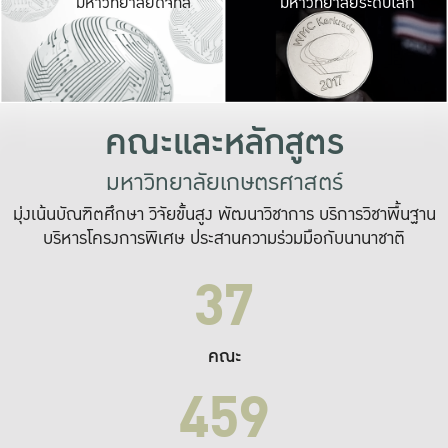
มหาวิทยาลัยดิจิทัล
มหาวิทยาลัยระดับโลก
เปลี่ยนแปลง และ
เพื่อทำงาน
ระบบสารสนเทศที่
คณะและหลักสูตร
มหาวิทยาลัยเกษตรศาสตร์
มุ่งเน้นบัณฑิตศึกษา วิจัยขั้นสูง พัฒนาวิชาการ บริการวิชาพื้นฐาน
บริหารโครงการพิเศษ ประสานความร่วมมือกับนานาชาติ
37
คณะ
459