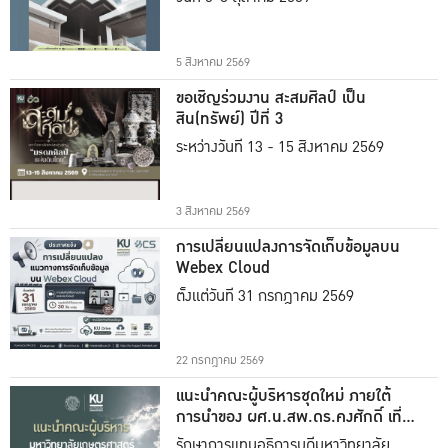
5 สิงหาคม 2569
ขอเชิญร่วมงาน สะสมศิลป์ เป็น
สิน(ทรัพย์) ปีที่ 3
ระหว่างวันที่ 13 - 15 สิงหาคม 2569
3 สิงหาคม 2569
การเปลี่ยนแปลงการจัดเก็บข้อมูลบน
Webex Cloud
ตั้งแต่วันที่ 31 กรกฎาคม 2569
22 กรกฎาคม 2569
แนะนำคณะผู้บริหารชุดใหม่ ภายใต้
การนำของ ผศ.น.สพ.ดร.คงศักดิ์ เที่ยง
ธรรม
รักษาการแทนอธิการบดีมหาวิทยาลัย