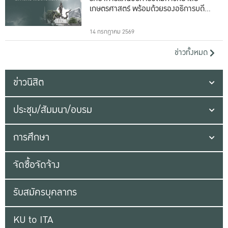
เกษตรศาสตร์ พร้อมด้วยรองอธิการบดีทั้ง
16 ท่าน
14 กรกฎาคม 2569
ข่าวทั้งหมด
ข่าวนิสิต
ประชุม/สัมมนา/อบรม
การศึกษา
จัดซื้อจัดจ้าง
รับสมัครบุคลากร
KU to ITA