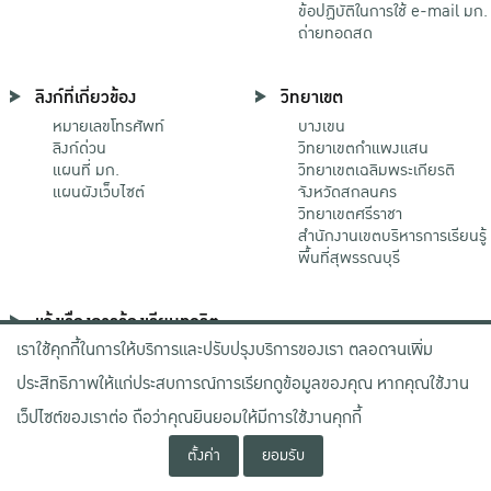
ข้อปฏิบัติในการใช้ e-mail มก.
ถ่ายทอดสด
ลิงก์ที่เกี่ยวข้อง
วิทยาเขต
หมายเลขโทรศัพท์
บางเขน
ลิงก์ด่วน
วิทยาเขตกําแพงแสน
แผนที่ มก.
วิทยาเขตเฉลิมพระเกียรติ
แผนผังเว็บไซต์
จังหวัดสกลนคร
วิทยาเขตศรีราชา
สำนักงานเขตบริหารการเรียนรู้
พื้นที่สุพรรณบุรี
แจ้งเรื่องการร้องเรียนทุจริต
เราใช้คุกกี้ในการให้บริการและปรับปรุงบริการของเรา ตลอดจนเพิ่ม
ช่องทางมหาวิทยาลัย
เกษตรศาสตร์
ประสิทธิภาพให้แก่ประสบการณ์การเรียกดูข้อมูลของคุณ หากคุณใช้งาน
ช่องทางสำนักงาน ป.ป.ช.
ช่องทางสำนักงาน ป.ป.ท.
เว็ปไซต์ของเราต่อ ถือว่าคุณยินยอมให้มีการใช้งานคุกกี้
ตั้งค่า
ยอมรับ