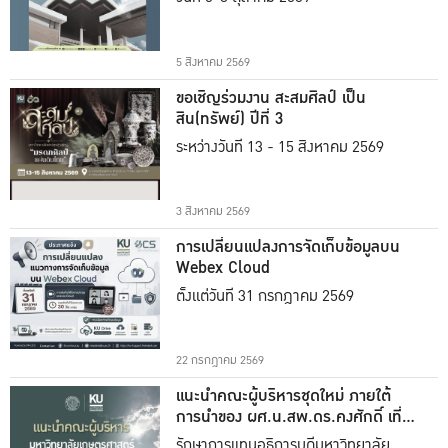
5 สิงหาคม 2569
ขอเชิญร่วมงาน สะสมศิลป์ เป็น
สิน(ทรัพย์) ปีที่ 3
ระหว่างวันที่ 13 - 15 สิงหาคม 2569
3 สิงหาคม 2569
การเปลี่ยนแปลงการจัดเก็บข้อมูลบน
Webex Cloud
ตั้งแต่วันที่ 31 กรกฎาคม 2569
22 กรกฎาคม 2569
แนะนำคณะผู้บริหารชุดใหม่ ภายใต้
การนำของ ผศ.น.สพ.ดร.คงศักดิ์ เที่ยง
ธรรม
รักษาการแทนอธิการบดีมหาวิทยาลัย