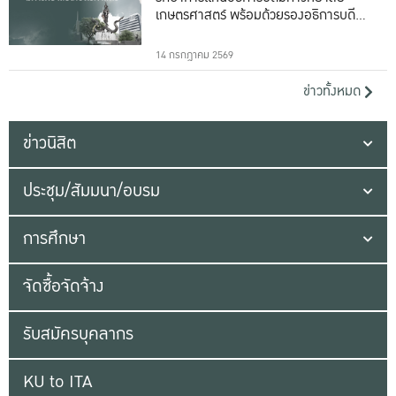
เกษตรศาสตร์ พร้อมด้วยรองอธิการบดีทั้ง
16 ท่าน
14 กรกฎาคม 2569
ข่าวทั้งหมด
ข่าวนิสิต
ประชุม/สัมมนา/อบรม
การศึกษา
จัดซื้อจัดจ้าง
รับสมัครบุคลากร
KU to ITA