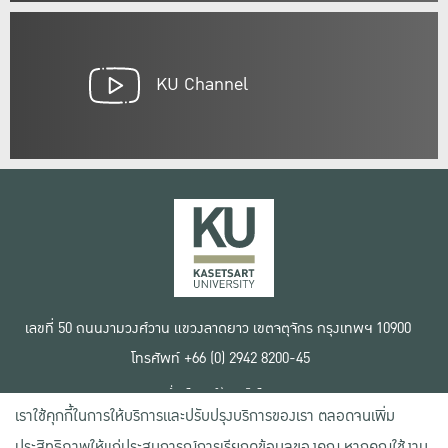
KU Channel
เลขที่ 50 ถนนงามวงศ์วาน แขวงลาดยาว เขตจตุจักร กรุงเทพฯ 10900
โทรศัพท์ +66 (0) 2942 8200-45
เงื่อนไขการใช้งานเว็บไซต์
เราใช้คุกกี้ในการให้บริการและปรับปรุงบริการของเรา ตลอดจนเพิ่ม
ข้อตกลงด้านสิทธิ์ใช้งาน
นโยบายความเป็นส่วนตัว
ประสิทธิภาพให้แก่ประสบการณ์การเรียกดูข้อมูลของคุณ หากคุณใช้งาน