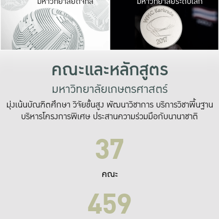
มหาวิทยาลัยดิจิทัล
มหาวิทยาลัยระดับโลก
เปลี่ยนแปลง และ
เพื่อทำงาน
ระบบสารสนเทศที่
คณะและหลักสูตร
มหาวิทยาลัยเกษตรศาสตร์
มุ่งเน้นบัณฑิตศึกษา วิจัยขั้นสูง พัฒนาวิชาการ บริการวิชาพื้นฐาน
บริหารโครงการพิเศษ ประสานความร่วมมือกับนานาชาติ
37
คณะ
459