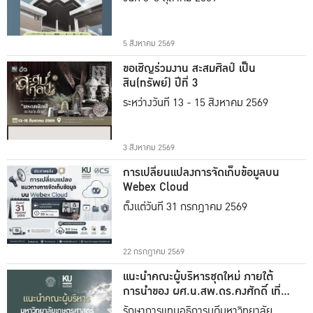
5 สิงหาคม 2569
ขอเชิญร่วมงาน สะสมศิลป์ เป็น
สิน(ทรัพย์) ปีที่ 3
ระหว่างวันที่ 13 - 15 สิงหาคม 2569
3 สิงหาคม 2569
การเปลี่ยนแปลงการจัดเก็บข้อมูลบน
Webex Cloud
ตั้งแต่วันที่ 31 กรกฎาคม 2569
22 กรกฎาคม 2569
แนะนำคณะผู้บริหารชุดใหม่ ภายใต้
การนำของ ผศ.น.สพ.ดร.คงศักดิ์ เที่ยง
ธรรม
รักษาการแทนอธิการบดีมหาวิทยาลัย