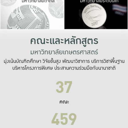
มหาวิทยาลัยดิจิทัล
มหาวิทยาลัยระดับโลก
เปลี่ยนแปลง และ
เพื่อทำงาน
ระบบสารสนเทศที่
คณะและหลักสูตร
มหาวิทยาลัยเกษตรศาสตร์
มุ่งเน้นบัณฑิตศึกษา วิจัยขั้นสูง พัฒนาวิชาการ บริการวิชาพื้นฐาน
บริหารโครงการพิเศษ ประสานความร่วมมือกับนานาชาติ
37
คณะ
459