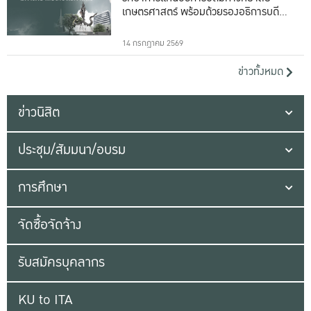
เกษตรศาสตร์ พร้อมด้วยรองอธิการบดีทั้ง
16 ท่าน
14 กรกฎาคม 2569
ข่าวทั้งหมด
ข่าวนิสิต
ประชุม/สัมมนา/อบรม
การศึกษา
จัดซื้อจัดจ้าง
รับสมัครบุคลากร
KU to ITA