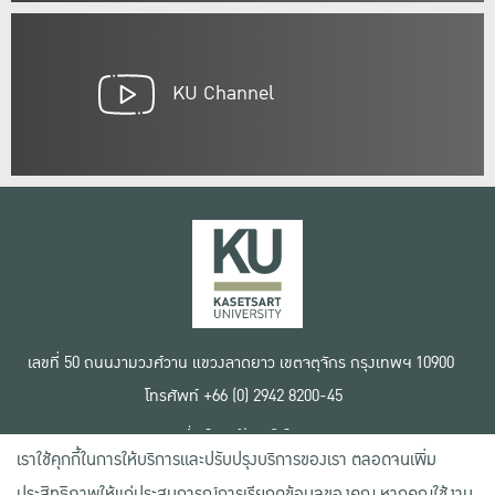
KU Channel
เลขที่ 50 ถนนงามวงศ์วาน แขวงลาดยาว เขตจตุจักร กรุงเทพฯ 10900
โทรศัพท์ +66 (0) 2942 8200-45
เงื่อนไขการใช้งานเว็บไซต์
เราใช้คุกกี้ในการให้บริการและปรับปรุงบริการของเรา ตลอดจนเพิ่ม
ข้อตกลงด้านสิทธิ์ใช้งาน
นโยบายความเป็นส่วนตัว
ประสิทธิภาพให้แก่ประสบการณ์การเรียกดูข้อมูลของคุณ หากคุณใช้งาน