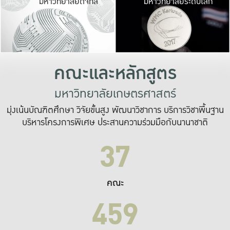
มหาวิทยาลัยดิจิทัล
มหาวิทยาลัยระดับโลก
เปลี่ยนแปลง และ
เพื่อทำงาน
ระบบสารสนเทศที่
คณะและหลักสูตร
มหาวิทยาลัยเกษตรศาสตร์
มุ่งเน้นบัณฑิตศึกษา วิจัยขั้นสูง พัฒนาวิชาการ บริการวิชาพื้นฐาน
บริหารโครงการพิเศษ ประสานความร่วมมือกับนานาชาติ
37
คณะ
459