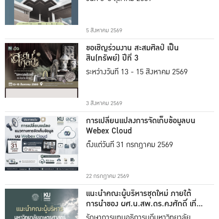
5 สิงหาคม 2569
ขอเชิญร่วมงาน สะสมศิลป์ เป็น
สิน(ทรัพย์) ปีที่ 3
ระหว่างวันที่ 13 - 15 สิงหาคม 2569
3 สิงหาคม 2569
การเปลี่ยนแปลงการจัดเก็บข้อมูลบน
Webex Cloud
ตั้งแต่วันที่ 31 กรกฎาคม 2569
22 กรกฎาคม 2569
แนะนำคณะผู้บริหารชุดใหม่ ภายใต้
การนำของ ผศ.น.สพ.ดร.คงศักดิ์ เที่ยง
ธรรม
รักษาการแทนอธิการบดีมหาวิทยาลัย