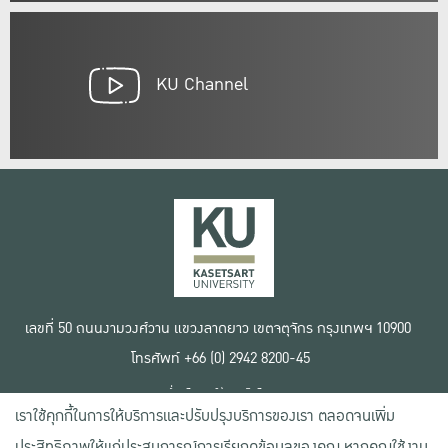
KU Channel
เลขที่ 50 ถนนงามวงศ์วาน แขวงลาดยาว เขตจตุจักร กรุงเทพฯ 10900
โทรศัพท์ +66 (0) 2942 8200-45
เงื่อนไขการใช้งานเว็บไซต์
เราใช้คุกกี้ในการให้บริการและปรับปรุงบริการของเรา ตลอดจนเพิ่ม
ข้อตกลงด้านสิทธิ์ใช้งาน
นโยบายความเป็นส่วนตัว
ประสิทธิภาพให้แก่ประสบการณ์การเรียกดูข้อมูลของคุณ หากคุณใช้งาน