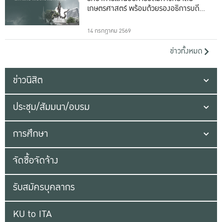
เกษตรศาสตร์ พร้อมด้วยรองอธิการบดีทั้ง
16 ท่าน
14 กรกฎาคม 2569
ข่าวทั้งหมด
ข่าวนิสิต
ประชุม/สัมมนา/อบรม
การศึกษา
จัดซื้อจัดจ้าง
รับสมัครบุคลากร
KU to ITA