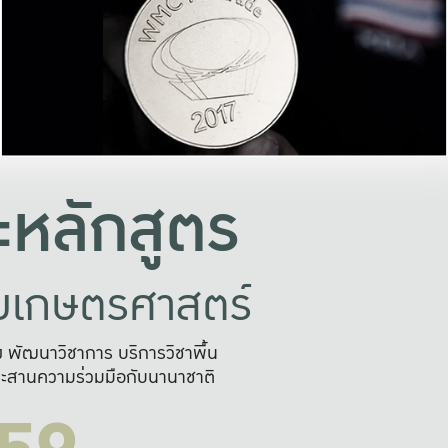
อย่างยั่งยืน
และผลักดันในการใช้ระบบส
ในภาพกว้าง
เพื่อการทำงานแบบ
ญหาจุดเล็กๆ
อข่ายขยายผล
สะดวก รวดเร
และนำไป
บริการด้าน AI อย
หลักสูตร
ัยเกษตรศาสตร์
สูง พัฒนาวิชาการ บริการวิชาพื้น
ะสานความร่วมมือกับนานาชาติ