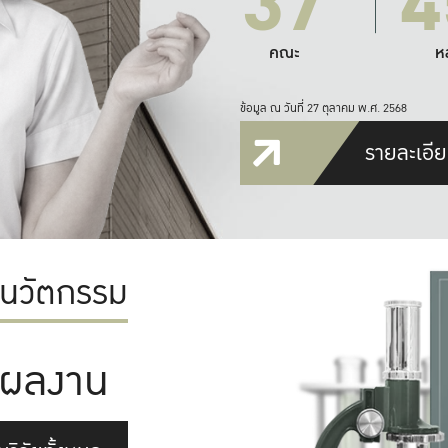
37
4
คณะ
ห
ข้อมูล ณ วันที่ 27 ตุลาคม พ.ศ. 2568
รายละเอีย
ะนวัตกรรม
ผลงาน