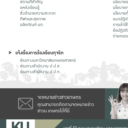
สถานที่สำคัญ
นโยบายแล
แหล่งเรียนรู้
นโยบายกา
สิ่งอำนวยความสะดวก
นโยบายคุ
กีฬาและสุขภาพ
แนวปฏิบั
ผลิตภัณฑ์ มก.
การเข้าใช
ข้อปฏิบั
ถ่ายทอด
แจ้งเรื่องการร้องเรียนทุจริต
ช่องทางมหาวิทยาลัยเกษตรศาสตร์
ช่องทางสำนักงาน ป.ป.ช.
ช่องทางสำนักงาน ป.ป.ท.
จดหมายข่าวชาวเกษตร
คุณสามารถติดตามจดหมายข่าว
ชาวม.เกษตรได้ที่นี่
เลขที่ 50 ถนนงามวงศ์วาน แขวงลาดยาว