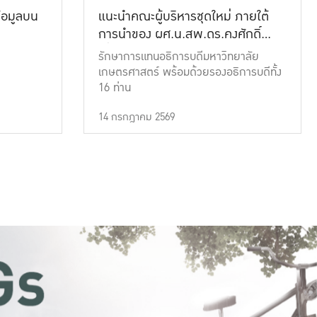
้อมูลบน
แนะนำคณะผู้บริหารชุดใหม่ ภายใต้
การนำของ ผศ.น.สพ.ดร.คงศักดิ์
เที่ยงธรรม
รักษาการแทนอธิการบดีมหาวิทยาลัย
เกษตรศาสตร์ พร้อมด้วยรองอธิการบดีทั้ง
16 ท่าน
14 กรกฎาคม 2569