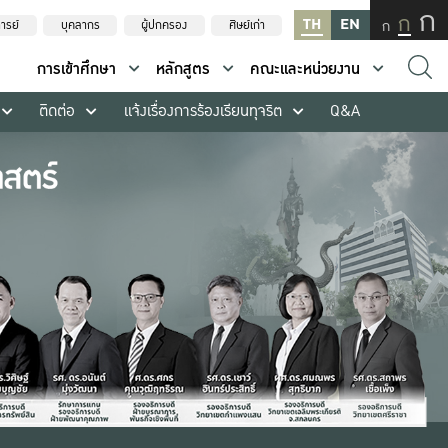
ก
ก
TH
EN
ก
ารย์
บุคลากร
ผู้ปกครอง
ศิษย์เก่า
การเข้าศึกษา
หลักสูตร
คณะและหน่วยงาน
ติดต่อ
แจ้งเรื่องการร้องเรียนทุจริต
Q&A