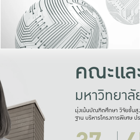
และความสุข
มองปัญหา
แก้ไขจากปั
และสร้างเครื
คณะและ
มหาวิทยาล
มุ่งเน้นบัณฑิตศึกษา วิจัยขั้น
ฐาน บริหารโครงการพิเศษ ปร