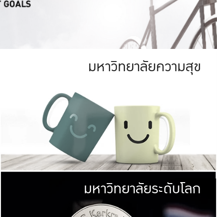
มหาวิทยาลัยความสุข
ย
สีเขียว
มหาวิทยาลัย
ก
สดใส หนาแน่น
ไม่ได้มีเป้าหมา
AN FOREST)
มหาวิทยาลัยชั้นนำทางด้านการว
ICULTURE)
แต่ KU มุ่งเน
าณ 1,400 ไร่
เพื่อสร้างคว
<< คลิก >>
ให้กับประชาชนใ
มหาวิทยาลัยระดับโลก
่อสังคม
มหาวิทยาลั
ามกินดีอยู่ดี
พร้อมที่จ