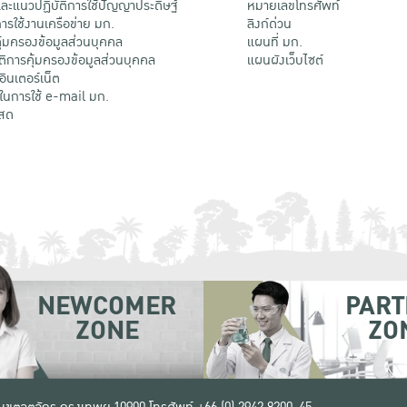
ะแนวปฏิบัติการใช้ปัญญาประดิษฐ์
หมายเลขโทรศัพท์
รใช้งานเครือข่าย มก.
ลิงก์ด่วน
้มครองข้อมูลส่วนบุคคล
แผนที่ มก.
ติการคุ้มครองข้อมูลส่วนบุคคล
แผนผังเว็บไซต์
้อินเตอร์เน็ต
ติในการใช้ e-mail มก.
สด
NEWCOMER
PART
ZONE
ZO
 เขตจตุจักร กรุงเทพฯ 10900
โทรศัพท์ +66 (0) 2942 8200-45