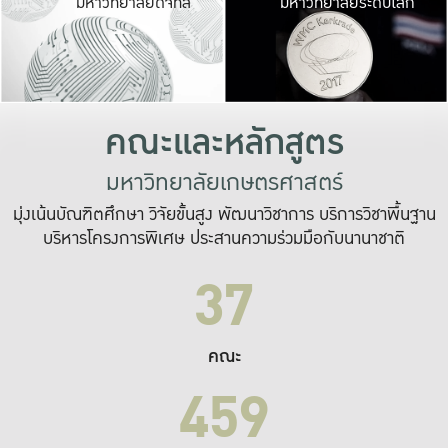
มหาวิทยาลัยดิจิทัล
มหาวิทยาลัยระดับโลก
เปลี่ยนแปลง และ
เพื่อทำงาน
ระบบสารสนเทศที่
คณะและหลักสูตร
มหาวิทยาลัยเกษตรศาสตร์
มุ่งเน้นบัณฑิตศึกษา วิจัยขั้นสูง พัฒนาวิชาการ บริการวิชาพื้นฐาน
บริหารโครงการพิเศษ ประสานความร่วมมือกับนานาชาติ
37
คณะ
459