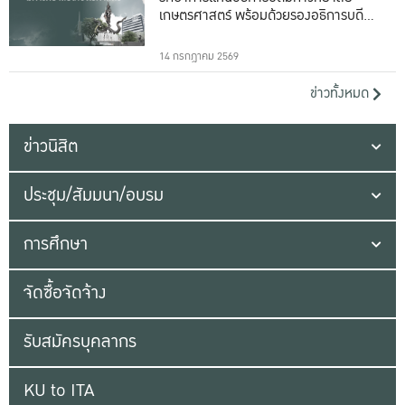
เกษตรศาสตร์ พร้อมด้วยรองอธิการบดีทั้ง
16 ท่าน
14 กรกฎาคม 2569
ข่าวทั้งหมด
ข่าวนิสิต
ประชุม/สัมมนา/อบรม
การศึกษา
จัดซื้อจัดจ้าง
รับสมัครบุคลากร
KU to ITA