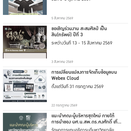
5 สิงหาคม 2569
ขอเชิญร่วมงาน สะสมศิลป์ เป็น
สิน(ทรัพย์) ปีที่ 3
ระหว่างวันที่ 13 - 15 สิงหาคม 2569
3 สิงหาคม 2569
การเปลี่ยนแปลงการจัดเก็บข้อมูลบน
Webex Cloud
ตั้งแต่วันที่ 31 กรกฎาคม 2569
22 กรกฎาคม 2569
แนะนำคณะผู้บริหารชุดใหม่ ภายใต้
การนำของ ผศ.น.สพ.ดร.คงศักดิ์ เที่ยง
ธรรม
รักษาการแทนอธิการบดีมหาวิทยาลัย