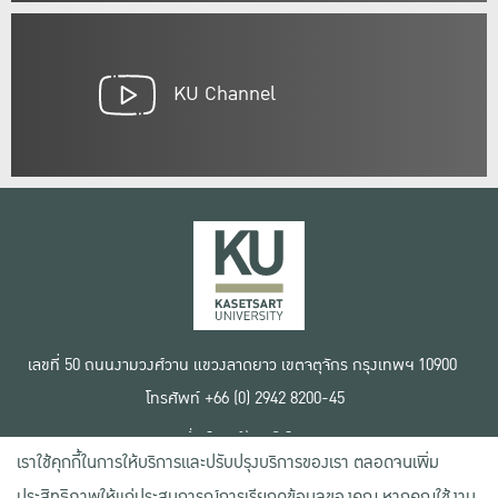
KU Channel
เลขที่ 50 ถนนงามวงศ์วาน แขวงลาดยาว เขตจตุจักร กรุงเทพฯ 10900
โทรศัพท์ +66 (0) 2942 8200-45
เงื่อนไขการใช้งานเว็บไซต์
เราใช้คุกกี้ในการให้บริการและปรับปรุงบริการของเรา ตลอดจนเพิ่ม
ข้อตกลงด้านสิทธิ์ใช้งาน
นโยบายความเป็นส่วนตัว
ประสิทธิภาพให้แก่ประสบการณ์การเรียกดูข้อมูลของคุณ หากคุณใช้งาน