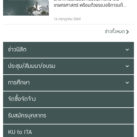
เกษตรศาสตร์ พร้อมด้วยรองอธิการบดีทั้ง
16 ท่าน
14 กรกฎาคม 2569
ข่าวทั้งหมด
ข่าวนิสิต
ประชุม/สัมมนา/อบรม
การศึกษา
จัดซื้อจัดจ้าง
รับสมัครบุคลากร
KU to ITA