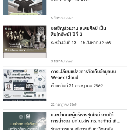
5 สิงหาคม 2569
ขอเชิญร่วมงาน สะสมศิลป์ เป็น
สิน(ทรัพย์) ปีที่ 3
ระหว่างวันที่ 13 - 15 สิงหาคม 2569
3 สิงหาคม 2569
การเปลี่ยนแปลงการจัดเก็บข้อมูลบน
Webex Cloud
ตั้งแต่วันที่ 31 กรกฎาคม 2569
22 กรกฎาคม 2569
แนะนำคณะผู้บริหารชุดใหม่ ภายใต้
การนำของ ผศ.น.สพ.ดร.คงศักดิ์ เที่ยง
ธรรม
รักษาการแทนอธิการบดีมหาวิทยาลัย