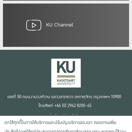
KU Channel
เลขที่ 50 ถนนงามวงศ์วาน แขวงลาดยาว เขตจตุจักร กรุงเทพฯ 10900
โทรศัพท์ +66 (0) 2942 8200-45
เงื่อนไขการใช้งานเว็บไซต์
เราใช้คุกกี้ในการให้บริการและปรับปรุงบริการของเรา ตลอดจนเพิ่ม
ข้อตกลงด้านสิทธิ์ใช้งาน
นโยบายความเป็นส่วนตัว
ประสิทธิภาพให้แก่ประสบการณ์การเรียกดูข้อมูลของคุณ หากคุณใช้งาน