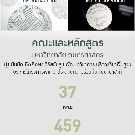
มหาวิทยาลัยดิจิทัล
มหาวิทยาลัยระดับโลก
เปลี่ยนแปลง และ
เพื่อทำงาน
ระบบสารสนเทศที่
คณะและหลักสูตร
มหาวิทยาลัยเกษตรศาสตร์
มุ่งเน้นบัณฑิตศึกษา วิจัยขั้นสูง พัฒนาวิชาการ บริการวิชาพื้นฐาน
บริหารโครงการพิเศษ ประสานความร่วมมือกับนานาชาติ
37
คณะ
459