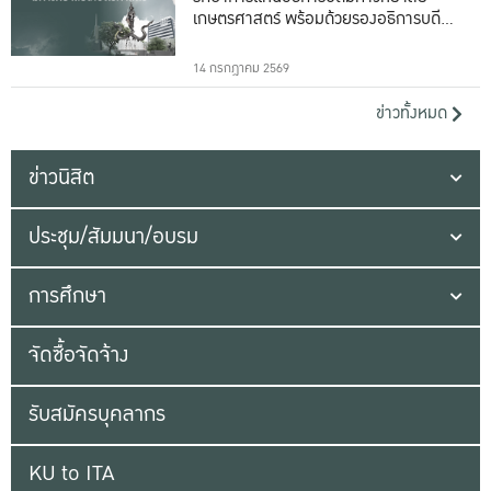
เกษตรศาสตร์ พร้อมด้วยรองอธิการบดีทั้ง
16 ท่าน
14 กรกฎาคม 2569
ข่าวทั้งหมด
ข่าวนิสิต
ประชุม/สัมมนา/อบรม
การศึกษา
จัดซื้อจัดจ้าง
รับสมัครบุคลากร
KU to ITA