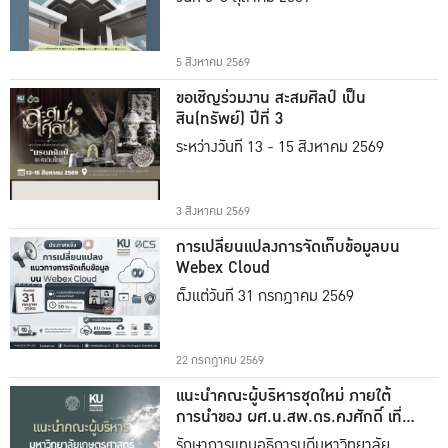
5 สิงหาคม 2569
ขอเชิญร่วมงาน สะสมศิลป์ เป็น
สิน(ทรัพย์) ปีที่ 3
ระหว่างวันที่ 13 - 15 สิงหาคม 2569
3 สิงหาคม 2569
การเปลี่ยนแปลงการจัดเก็บข้อมูลบน
Webex Cloud
ตั้งแต่วันที่ 31 กรกฎาคม 2569
22 กรกฎาคม 2569
แนะนำคณะผู้บริหารชุดใหม่ ภายใต้
การนำของ ผศ.น.สพ.ดร.คงศักดิ์ เที่ยง
ธรรม
รักษาการแทนอธิการบดีมหาวิทยาลัย