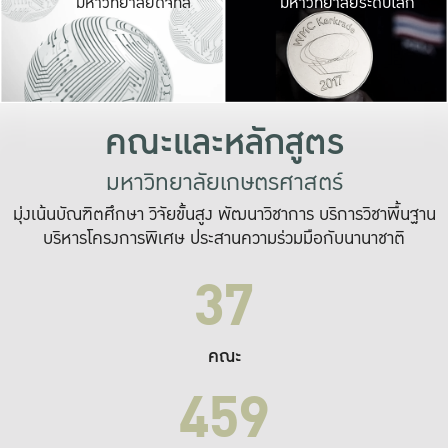
มหาวิทยาลัยดิจิทัล
มหาวิทยาลัยระดับโลก
เปลี่ยนแปลง และ
เพื่อทำงาน
ระบบสารสนเทศที่
คณะและหลักสูตร
มหาวิทยาลัยเกษตรศาสตร์
มุ่งเน้นบัณฑิตศึกษา วิจัยขั้นสูง พัฒนาวิชาการ บริการวิชาพื้นฐาน
บริหารโครงการพิเศษ ประสานความร่วมมือกับนานาชาติ
37
คณะ
459