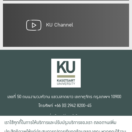
KU Channel
เลขที่ 50 ถนนงามวงศ์วาน แขวงลาดยาว เขตจตุจักร กรุงเทพฯ 10900
โทรศัพท์ +66 (0) 2942 8200-45
เงื่อนไขการใช้งานเว็บไซต์
เราใช้คุกกี้ในการให้บริการและปรับปรุงบริการของเรา ตลอดจนเพิ่ม
ข้อตกลงด้านสิทธิ์ใช้งาน
นโยบายความเป็นส่วนตัว
ประสิทธิภาพให้แก่ประสบการณ์การเรียกดูข้อมูลของคุณ หากคุณใช้งาน