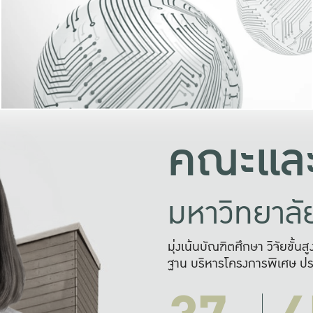
และความสุข
มองปัญหา
แก้ไขจากปั
และสร้างเครื
คณะและ
มหาวิทยาล
มุ่งเน้นบัณฑิตศึกษา วิจัยขั้น
ฐาน บริหารโครงการพิเศษ ปร