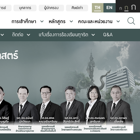
ก
ก
TH
EN
ก
ารย์
บุคลากร
ผู้ปกครอง
ศิษย์เก่า
การเข้าศึกษา
หลักสูตร
คณะและหน่วยงาน
ติดต่อ
แจ้งเรื่องการร้องเรียนทุจริต
Q&A