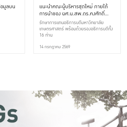
้อมูลบน
แนะนำคณะผู้บริหารชุดใหม่ ภายใต้
การนำของ ผศ.น.สพ.ดร.คงศักดิ์
เที่ยงธรรม
รักษาการแทนอธิการบดีมหาวิทยาลัย
เกษตรศาสตร์ พร้อมด้วยรองอธิการบดีทั้ง
16 ท่าน
14 กรกฎาคม 2569