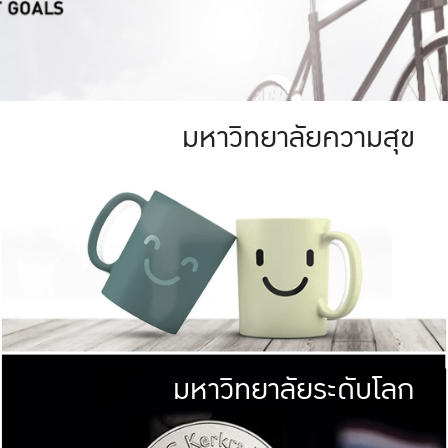
มหาวิทยาลัยความสุข
ย
สีเขียว
มหาวิทยาลัย
ก
สดใส หนาแน่น
ไม่ได้มีเป้าหมา
AN FOREST)
มหาวิทยาลัยชั้นนำทางด้านการว
ICULTURE)
แต่ KU มุ่งเน
าณ 1,400 ไร่
เพื่อสร้างคว
<< คลิก >>
ให้กับประชาชนใ
มหาวิทยาลัยระดับโลก
่อสังคม
มหาวิทยาลั
ามกินดีอยู่ดี
พร้อมที่จ