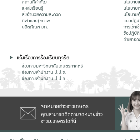
สถานที่สำคัญ
นโยบายแล
แหล่งเรียนรู้
นโยบายกา
สิ่งอำนวยความสะดวก
นโยบายคุ
กีฬาและสุขภาพ
แนวปฏิบั
ผลิตภัณฑ์ มก.
การเข้าใช
ข้อปฏิบั
ถ่ายทอด
แจ้งเรื่องการร้องเรียนทุจริต
ช่องทางมหาวิทยาลัยเกษตรศาสตร์
ช่องทางสำนักงาน ป.ป.ช.
ช่องทางสำนักงาน ป.ป.ท.
จดหมายข่าวชาวเกษตร
คุณสามารถติดตามจดหมายข่าว
ชาวม.เกษตรได้ที่นี่
เลขที่ 50 ถนนงามวงศ์วาน แขวงลาดยาว