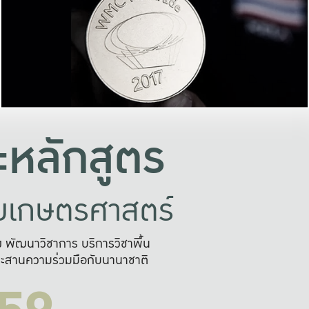
อย่างยั่งยืน
และผลักดันในการใช้ระบบส
ในภาพกว้าง
เพื่อการทำงานแบบ
ญหาจุดเล็กๆ
อข่ายขยายผล
สะดวก รวดเร
และนำไป
บริการด้าน AI อย
หลักสูตร
ัยเกษตรศาสตร์
สูง พัฒนาวิชาการ บริการวิชาพื้น
ะสานความร่วมมือกับนานาชาติ