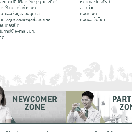
ะแนวปฏิบัติการใช้ปัญญาประดิษฐ์
หมายเลขโทรศัพท์
รใช้งานเครือข่าย มก.
ลิงก์ด่วน
้มครองข้อมูลส่วนบุคคล
แผนที่ มก.
ติการคุ้มครองข้อมูลส่วนบุคคล
แผนผังเว็บไซต์
้อินเตอร์เน็ต
ติในการใช้ e-mail มก.
สด
NEWCOMER
PART
ZONE
ZO
 เขตจตุจักร กรุงเทพฯ 10900
โทรศัพท์ +66 (0) 2942 8200-45