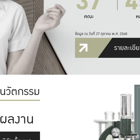
37
4
คณะ
ห
ข้อมูล ณ วันที่ 27 ตุลาคม พ.ศ. 2568
รายละเอีย
ะนวัตกรรม
ผลงาน