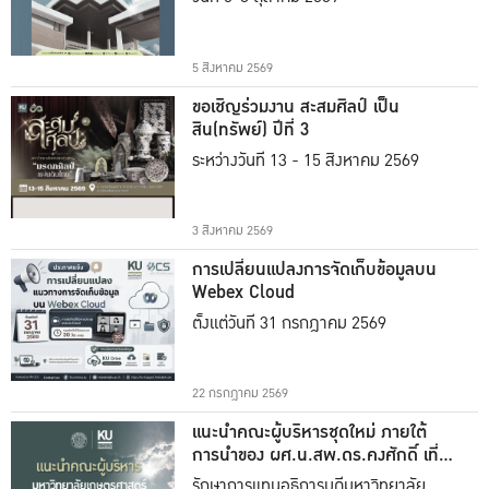
5 สิงหาคม 2569
ขอเชิญร่วมงาน สะสมศิลป์ เป็น
สิน(ทรัพย์) ปีที่ 3
ระหว่างวันที่ 13 - 15 สิงหาคม 2569
3 สิงหาคม 2569
การเปลี่ยนแปลงการจัดเก็บข้อมูลบน
Webex Cloud
ตั้งแต่วันที่ 31 กรกฎาคม 2569
22 กรกฎาคม 2569
แนะนำคณะผู้บริหารชุดใหม่ ภายใต้
การนำของ ผศ.น.สพ.ดร.คงศักดิ์ เที่ยง
ธรรม
รักษาการแทนอธิการบดีมหาวิทยาลัย