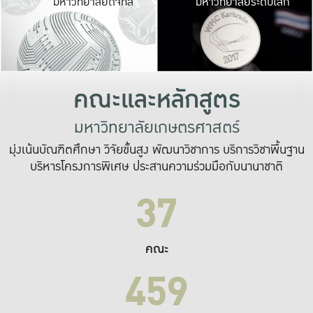
มหาวิทยาลัยดิจิทัล
มหาวิทยาลัยระดับโลก
เปลี่ยนแปลง และ
เพื่อทำงาน
ระบบสารสนเทศที่
คณะและหลักสูตร
มหาวิทยาลัยเกษตรศาสตร์
มุ่งเน้นบัณฑิตศึกษา วิจัยขั้นสูง พัฒนาวิชาการ บริการวิชาพื้นฐาน
บริหารโครงการพิเศษ ประสานความร่วมมือกับนานาชาติ
37
คณะ
459