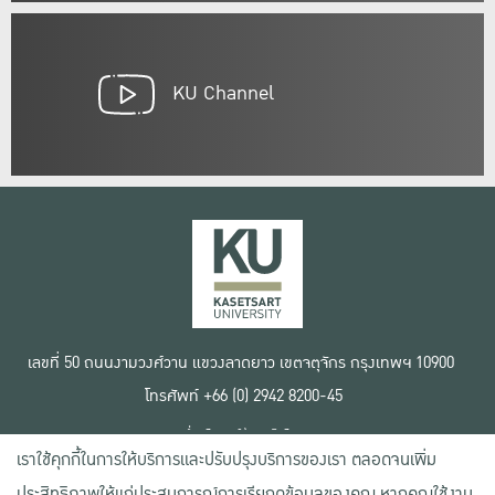
KU Channel
เลขที่ 50 ถนนงามวงศ์วาน แขวงลาดยาว เขตจตุจักร กรุงเทพฯ 10900
โทรศัพท์ +66 (0) 2942 8200-45
เงื่อนไขการใช้งานเว็บไซต์
เราใช้คุกกี้ในการให้บริการและปรับปรุงบริการของเรา ตลอดจนเพิ่ม
ข้อตกลงด้านสิทธิ์ใช้งาน
นโยบายความเป็นส่วนตัว
ประสิทธิภาพให้แก่ประสบการณ์การเรียกดูข้อมูลของคุณ หากคุณใช้งาน