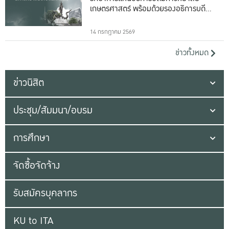
เกษตรศาสตร์ พร้อมด้วยรองอธิการบดีทั้ง
16 ท่าน
14 กรกฎาคม 2569
ข่าวทั้งหมด
ข่าวนิสิต
ประชุม/สัมมนา/อบรม
การศึกษา
จัดซื้อจัดจ้าง
รับสมัครบุคลากร
KU to ITA