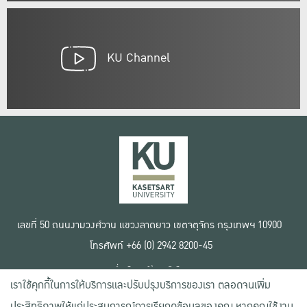
KU Channel
เลขที่ 50 ถนนงามวงศ์วาน แขวงลาดยาว เขตจตุจักร กรุงเทพฯ 10900
โทรศัพท์ +66 (0) 2942 8200-45
เงื่อนไขการใช้งานเว็บไซต์
เราใช้คุกกี้ในการให้บริการและปรับปรุงบริการของเรา ตลอดจนเพิ่ม
ข้อตกลงด้านสิทธิ์ใช้งาน
นโยบายความเป็นส่วนตัว
ประสิทธิภาพให้แก่ประสบการณ์การเรียกดูข้อมูลของคุณ หากคุณใช้งาน