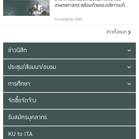
เกษตรศาสตร์ พร้อมด้วยรองอธิการบดีทั้ง
16 ท่าน
14 กรกฎาคม 2569
ข่าวทั้งหมด
ข่าวนิสิต
ประชุม/สัมมนา/อบรม
การศึกษา
จัดซื้อจัดจ้าง
รับสมัครบุคลากร
KU to ITA