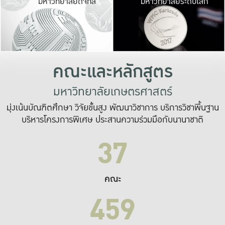
มหาวิทยาลัยดิจิทัล
มหาวิทยาลัยระดับโลก
เปลี่ยนแปลง และ
เพื่อทำงาน
ระบบสารสนเทศที่
คณะและหลักสูตร
มหาวิทยาลัยเกษตรศาสตร์
มุ่งเน้นบัณฑิตศึกษา วิจัยขั้นสูง พัฒนาวิชาการ บริการวิชาพื้นฐาน
บริหารโครงการพิเศษ ประสานความร่วมมือกับนานาชาติ
37
คณะ
459