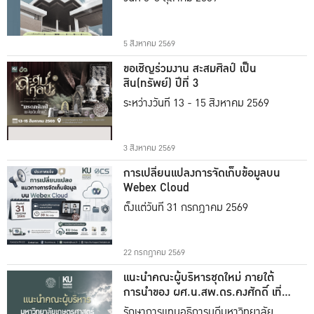
5 สิงหาคม 2569
ขอเชิญร่วมงาน สะสมศิลป์ เป็น
สิน(ทรัพย์) ปีที่ 3
ระหว่างวันที่ 13 - 15 สิงหาคม 2569
3 สิงหาคม 2569
การเปลี่ยนแปลงการจัดเก็บข้อมูลบน
Webex Cloud
ตั้งแต่วันที่ 31 กรกฎาคม 2569
22 กรกฎาคม 2569
แนะนำคณะผู้บริหารชุดใหม่ ภายใต้
การนำของ ผศ.น.สพ.ดร.คงศักดิ์ เที่ยง
ธรรม
รักษาการแทนอธิการบดีมหาวิทยาลัย