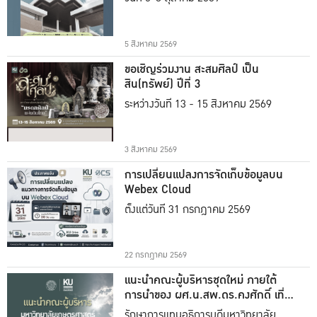
5 สิงหาคม 2569
ขอเชิญร่วมงาน สะสมศิลป์ เป็น
สิน(ทรัพย์) ปีที่ 3
ระหว่างวันที่ 13 - 15 สิงหาคม 2569
3 สิงหาคม 2569
การเปลี่ยนแปลงการจัดเก็บข้อมูลบน
Webex Cloud
ตั้งแต่วันที่ 31 กรกฎาคม 2569
22 กรกฎาคม 2569
แนะนำคณะผู้บริหารชุดใหม่ ภายใต้
การนำของ ผศ.น.สพ.ดร.คงศักดิ์ เที่ยง
ธรรม
รักษาการแทนอธิการบดีมหาวิทยาลัย