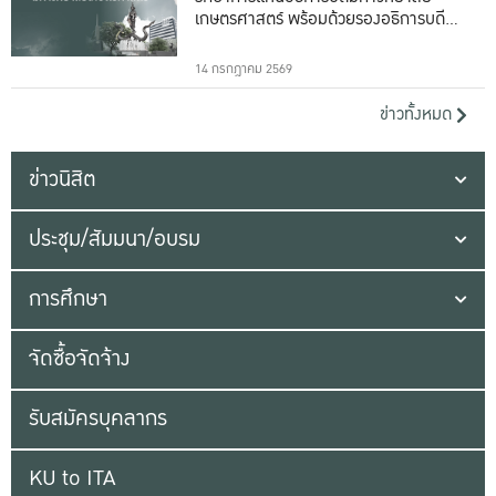
เกษตรศาสตร์ พร้อมด้วยรองอธิการบดีทั้ง
16 ท่าน
14 กรกฎาคม 2569
ข่าวทั้งหมด
ข่าวนิสิต
ประชุม/สัมมนา/อบรม
การศึกษา
จัดซื้อจัดจ้าง
รับสมัครบุคลากร
KU to ITA