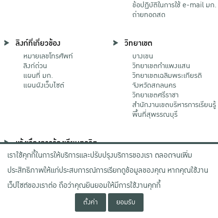
ข้อปฏิบัติในการใช้ e-mail มก.
ถ่ายทอดสด
ลิงก์ที่เกี่ยวข้อง
วิทยาเขต
หมายเลขโทรศัพท์
บางเขน
ลิงก์ด่วน
วิทยาเขตกําแพงแสน
แผนที่ มก.
วิทยาเขตเฉลิมพระเกียรติ
แผนผังเว็บไซต์
จังหวัดสกลนคร
วิทยาเขตศรีราชา
สำนักงานเขตบริหารการเรียนรู้
พื้นที่สุพรรณบุรี
แจ้งเรื่องการร้องเรียนทุจริต
เราใช้คุกกี้ในการให้บริการและปรับปรุงบริการของเรา ตลอดจนเพิ่ม
ช่องทางมหาวิทยาลัย
เกษตรศาสตร์
ประสิทธิภาพให้แก่ประสบการณ์การเรียกดูข้อมูลของคุณ หากคุณใช้งาน
ช่องทางสำนักงาน ป.ป.ช.
ช่องทางสำนักงาน ป.ป.ท.
เว็ปไซต์ของเราต่อ ถือว่าคุณยินยอมให้มีการใช้งานคุกกี้
ตั้งค่า
ยอมรับ