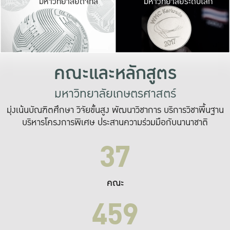
มหาวิทยาลัยดิจิทัล
มหาวิทยาลัยระดับโลก
เปลี่ยนแปลง และ
เพื่อทำงาน
ระบบสารสนเทศที่
คณะและหลักสูตร
มหาวิทยาลัยเกษตรศาสตร์
มุ่งเน้นบัณฑิตศึกษา วิจัยขั้นสูง พัฒนาวิชาการ บริการวิชาพื้นฐาน
บริหารโครงการพิเศษ ประสานความร่วมมือกับนานาชาติ
37
คณะ
459