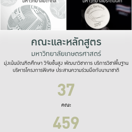
มหาวิทยาลัยดิจิทัล
มหาวิทยาลัยระดับโลก
เปลี่ยนแปลง และ
เพื่อทำงาน
ระบบสารสนเทศที่
คณะและหลักสูตร
มหาวิทยาลัยเกษตรศาสตร์
มุ่งเน้นบัณฑิตศึกษา วิจัยขั้นสูง พัฒนาวิชาการ บริการวิชาพื้นฐาน
บริหารโครงการพิเศษ ประสานความร่วมมือกับนานาชาติ
37
คณะ
459