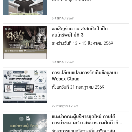
5 สิงหาคม 2569
ขอเชิญร่วมงาน สะสมศิลป์ เป็น
สิน(ทรัพย์) ปีที่ 3
ระหว่างวันที่ 13 - 15 สิงหาคม 2569
3 สิงหาคม 2569
การเปลี่ยนแปลงการจัดเก็บข้อมูลบน
Webex Cloud
ตั้งแต่วันที่ 31 กรกฎาคม 2569
22 กรกฎาคม 2569
แนะนำคณะผู้บริหารชุดใหม่ ภายใต้
การนำของ ผศ.น.สพ.ดร.คงศักดิ์ เที่ยง
ธรรม
รักษาการแทนอธิการบดีมหาวิทยาลัย