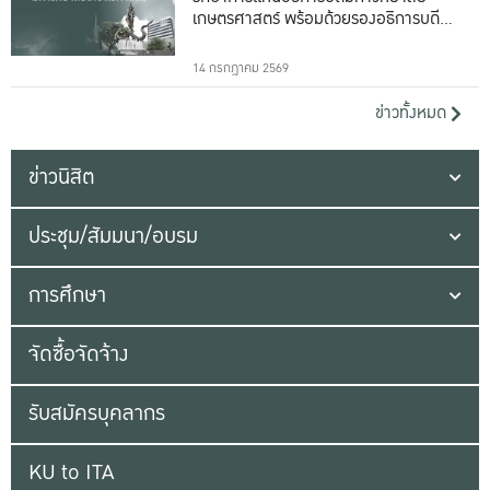
เกษตรศาสตร์ พร้อมด้วยรองอธิการบดีทั้ง
16 ท่าน
14 กรกฎาคม 2569
ข่าวทั้งหมด
ข่าวนิสิต
ประชุม/สัมมนา/อบรม
การศึกษา
จัดซื้อจัดจ้าง
รับสมัครบุคลากร
KU to ITA