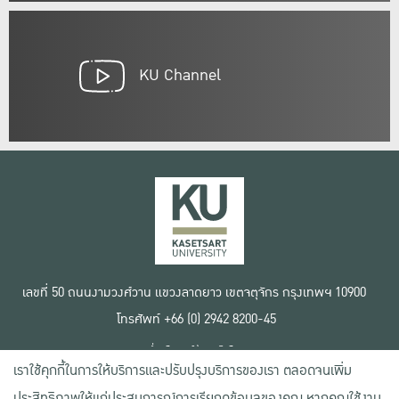
KU Channel
เลขที่ 50 ถนนงามวงศ์วาน แขวงลาดยาว เขตจตุจักร กรุงเทพฯ 10900
โทรศัพท์ +66 (0) 2942 8200-45
เงื่อนไขการใช้งานเว็บไซต์
เราใช้คุกกี้ในการให้บริการและปรับปรุงบริการของเรา ตลอดจนเพิ่ม
ข้อตกลงด้านสิทธิ์ใช้งาน
นโยบายความเป็นส่วนตัว
ประสิทธิภาพให้แก่ประสบการณ์การเรียกดูข้อมูลของคุณ หากคุณใช้งาน