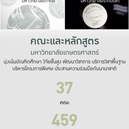
มหาวิทยาลัยดิจิทัล
มหาวิทยาลัยระดับโลก
เปลี่ยนแปลง และ
เพื่อทำงาน
ระบบสารสนเทศที่
คณะและหลักสูตร
มหาวิทยาลัยเกษตรศาสตร์
มุ่งเน้นบัณฑิตศึกษา วิจัยขั้นสูง พัฒนาวิชาการ บริการวิชาพื้นฐาน
บริหารโครงการพิเศษ ประสานความร่วมมือกับนานาชาติ
37
คณะ
459