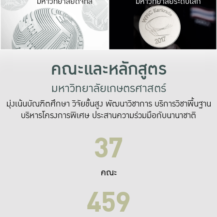
มหาวิทยาลัยดิจิทัล
มหาวิทยาลัยระดับโลก
เปลี่ยนแปลง และ
เพื่อทำงาน
ระบบสารสนเทศที่
คณะและหลักสูตร
มหาวิทยาลัยเกษตรศาสตร์
มุ่งเน้นบัณฑิตศึกษา วิจัยขั้นสูง พัฒนาวิชาการ บริการวิชาพื้นฐาน
บริหารโครงการพิเศษ ประสานความร่วมมือกับนานาชาติ
37
คณะ
459