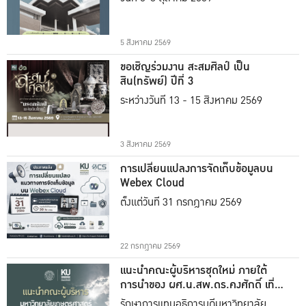
5 สิงหาคม 2569
ขอเชิญร่วมงาน สะสมศิลป์ เป็น
สิน(ทรัพย์) ปีที่ 3
ระหว่างวันที่ 13 - 15 สิงหาคม 2569
3 สิงหาคม 2569
การเปลี่ยนแปลงการจัดเก็บข้อมูลบน
Webex Cloud
ตั้งแต่วันที่ 31 กรกฎาคม 2569
22 กรกฎาคม 2569
แนะนำคณะผู้บริหารชุดใหม่ ภายใต้
การนำของ ผศ.น.สพ.ดร.คงศักดิ์ เที่ยง
ธรรม
รักษาการแทนอธิการบดีมหาวิทยาลัย