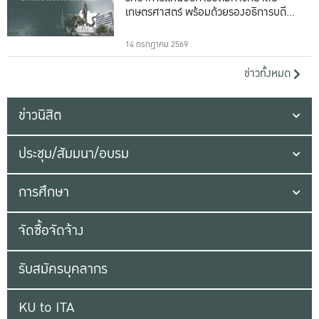
เกษตรศาสตร์ พร้อมด้วยรองอธิการบดีทั้ง
16 ท่าน
14 กรกฎาคม 2569
ข่าวทั้งหมด
ข่าวนิสิต
ประชุม/สัมมนา/อบรม
การศึกษา
จัดซื้อจัดจ้าง
รับสมัครบุคลากร
KU to ITA