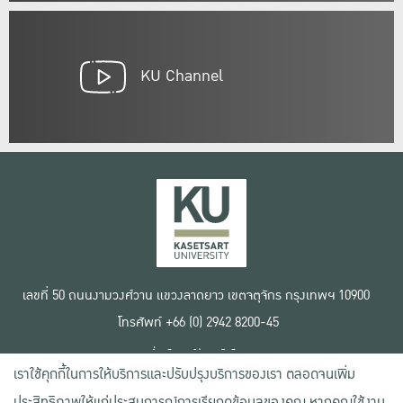
KU Channel
เลขที่ 50 ถนนงามวงศ์วาน แขวงลาดยาว เขตจตุจักร กรุงเทพฯ 10900
โทรศัพท์ +66 (0) 2942 8200-45
เงื่อนไขการใช้งานเว็บไซต์
เราใช้คุกกี้ในการให้บริการและปรับปรุงบริการของเรา ตลอดจนเพิ่ม
ข้อตกลงด้านสิทธิ์ใช้งาน
นโยบายความเป็นส่วนตัว
ประสิทธิภาพให้แก่ประสบการณ์การเรียกดูข้อมูลของคุณ หากคุณใช้งาน