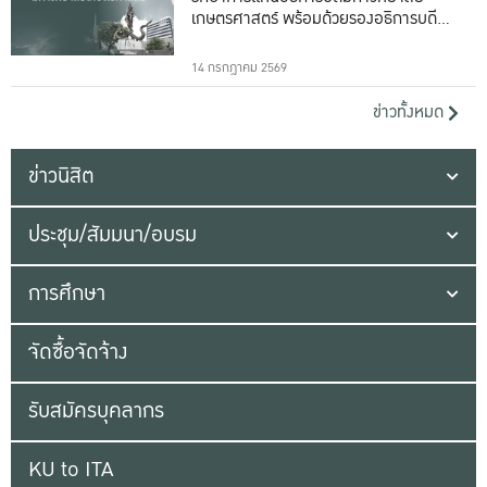
เกษตรศาสตร์ พร้อมด้วยรองอธิการบดีทั้ง
16 ท่าน
14 กรกฎาคม 2569
ข่าวทั้งหมด
ข่าวนิสิต
ประชุม/สัมมนา/อบรม
การศึกษา
จัดซื้อจัดจ้าง
รับสมัครบุคลากร
KU to ITA