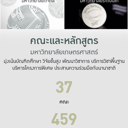
มหาวิทยาลัยดิจิทัล
มหาวิทยาลัยระดับโลก
เปลี่ยนแปลง และ
เพื่อทำงาน
ระบบสารสนเทศที่
คณะและหลักสูตร
มหาวิทยาลัยเกษตรศาสตร์
มุ่งเน้นบัณฑิตศึกษา วิจัยขั้นสูง พัฒนาวิชาการ บริการวิชาพื้นฐาน
บริหารโครงการพิเศษ ประสานความร่วมมือกับนานาชาติ
37
คณะ
459