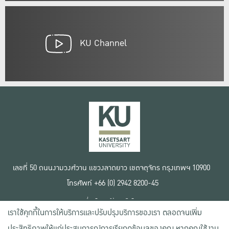
KU Channel
เลขที่ 50 ถนนงามวงศ์วาน แขวงลาดยาว เขตจตุจักร กรุงเทพฯ 10900
โทรศัพท์ +66 (0) 2942 8200-45
เงื่อนไขการใช้งานเว็บไซต์
เราใช้คุกกี้ในการให้บริการและปรับปรุงบริการของเรา ตลอดจนเพิ่ม
ข้อตกลงด้านสิทธิ์ใช้งาน
นโยบายความเป็นส่วนตัว
ประสิทธิภาพให้แก่ประสบการณ์การเรียกดูข้อมูลของคุณ หากคุณใช้งาน