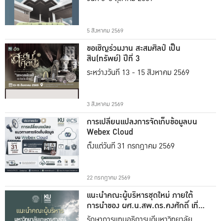
5 สิงหาคม 2569
ขอเชิญร่วมงาน สะสมศิลป์ เป็น
สิน(ทรัพย์) ปีที่ 3
ระหว่างวันที่ 13 - 15 สิงหาคม 2569
3 สิงหาคม 2569
การเปลี่ยนแปลงการจัดเก็บข้อมูลบน
Webex Cloud
ตั้งแต่วันที่ 31 กรกฎาคม 2569
22 กรกฎาคม 2569
แนะนำคณะผู้บริหารชุดใหม่ ภายใต้
การนำของ ผศ.น.สพ.ดร.คงศักดิ์ เที่ยง
ธรรม
รักษาการแทนอธิการบดีมหาวิทยาลัย