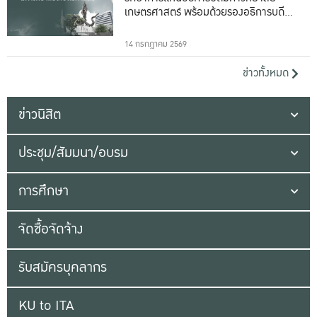
เกษตรศาสตร์ พร้อมด้วยรองอธิการบดีทั้ง
16 ท่าน
14 กรกฎาคม 2569
ข่าวทั้งหมด
ข่าวนิสิต
ประชุม/สัมมนา/อบรม
การศึกษา
จัดซื้อจัดจ้าง
รับสมัครบุคลากร
KU to ITA