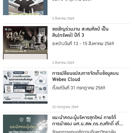
5 สิงหาคม 2569
ขอเชิญร่วมงาน สะสมศิลป์ เป็น
สิน(ทรัพย์) ปีที่ 3
ระหว่างวันที่ 13 - 15 สิงหาคม 2569
3 สิงหาคม 2569
การเปลี่ยนแปลงการจัดเก็บข้อมูลบน
Webex Cloud
ตั้งแต่วันที่ 31 กรกฎาคม 2569
22 กรกฎาคม 2569
แนะนำคณะผู้บริหารชุดใหม่ ภายใต้
การนำของ ผศ.น.สพ.ดร.คงศักดิ์ เที่ยง
ธรรม
รักษาการแทนอธิการบดีมหาวิทยาลัย