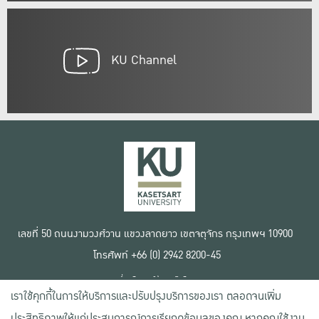
KU Channel
เลขที่ 50 ถนนงามวงศ์วาน แขวงลาดยาว เขตจตุจักร กรุงเทพฯ 10900
โทรศัพท์ +66 (0) 2942 8200-45
เงื่อนไขการใช้งานเว็บไซต์
เราใช้คุกกี้ในการให้บริการและปรับปรุงบริการของเรา ตลอดจนเพิ่ม
ข้อตกลงด้านสิทธิ์ใช้งาน
นโยบายความเป็นส่วนตัว
ประสิทธิภาพให้แก่ประสบการณ์การเรียกดูข้อมูลของคุณ หากคุณใช้งาน