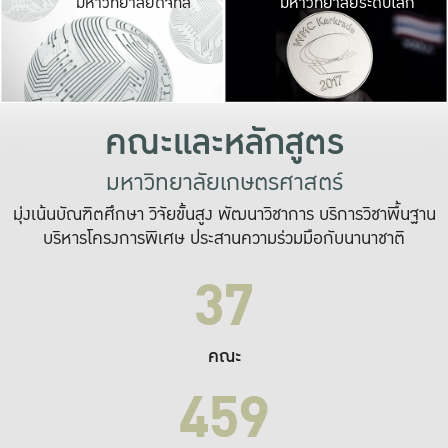
มหาวิทยาลัยดิจิทัล
มหาวิทยาลัยระดับโลก
เปลี่ยนแปลง และ
เพื่อทำงาน
ระบบสารสนเทศที่
คณะและหลักสูตร
มหาวิทยาลัยเกษตรศาสตร์
มุ่งเน้นบัณฑิตศึกษา วิจัยขั้นสูง พัฒนาวิชาการ บริการวิชาพื้นฐาน
บริหารโครงการพิเศษ ประสานความร่วมมือกับนานาชาติ
37
คณะ
459