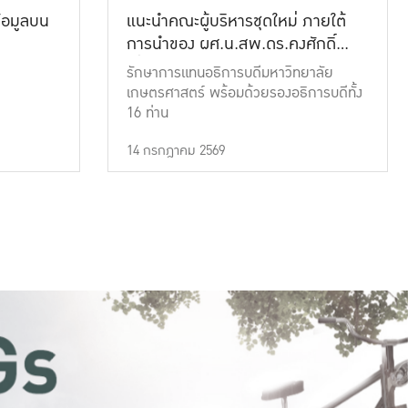
้อมูลบน
แนะนำคณะผู้บริหารชุดใหม่ ภายใต้
การนำของ ผศ.น.สพ.ดร.คงศักดิ์
เที่ยงธรรม
รักษาการแทนอธิการบดีมหาวิทยาลัย
เกษตรศาสตร์ พร้อมด้วยรองอธิการบดีทั้ง
16 ท่าน
14 กรกฎาคม 2569