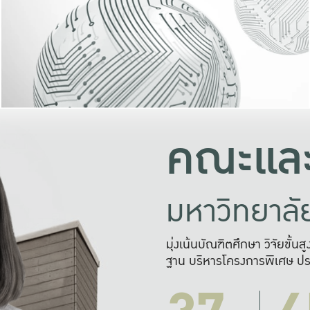
และความสุข
มองปัญหา
แก้ไขจากปั
และสร้างเครื
คณะและ
มหาวิทยาล
มุ่งเน้นบัณฑิตศึกษา วิจัยขั้น
ฐาน บริหารโครงการพิเศษ ปร