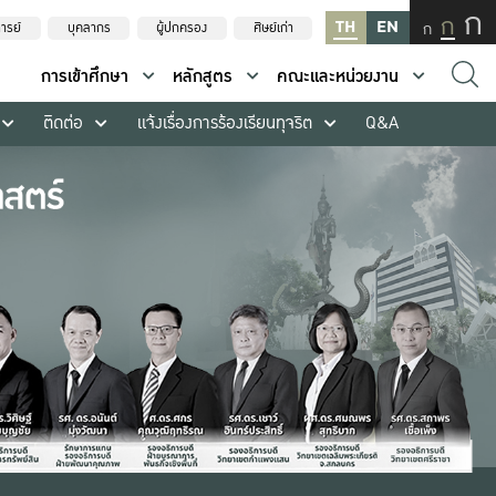
ก
ก
TH
EN
ก
ารย์
บุคลากร
ผู้ปกครอง
ศิษย์เก่า
การเข้าศึกษา
หลักสูตร
คณะและหน่วยงาน
ติดต่อ
แจ้งเรื่องการร้องเรียนทุจริต
Q&A