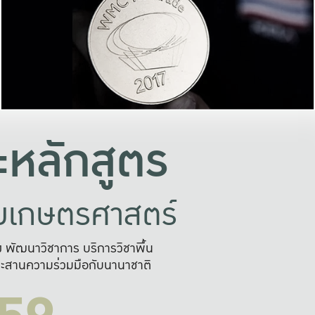
อย่างยั่งยืน
และผลักดันในการใช้ระบบส
ในภาพกว้าง
เพื่อการทำงานแบบ
ญหาจุดเล็กๆ
อข่ายขยายผล
สะดวก รวดเร
และนำไป
บริการด้าน AI อย
หลักสูตร
ัยเกษตรศาสตร์
สูง พัฒนาวิชาการ บริการวิชาพื้น
ะสานความร่วมมือกับนานาชาติ