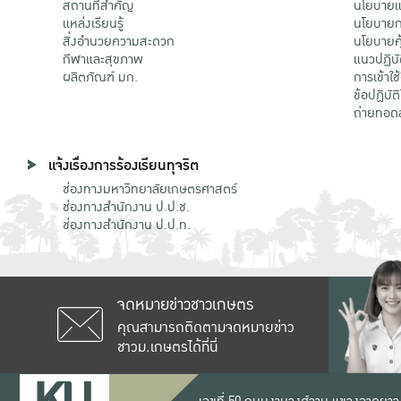
สถานที่สำคัญ
นโยบายแล
แหล่งเรียนรู้
นโยบายกา
สิ่งอำนวยความสะดวก
นโยบายคุ
กีฬาและสุขภาพ
แนวปฏิบั
ผลิตภัณฑ์ มก.
การเข้าใช
ข้อปฏิบั
ถ่ายทอด
แจ้งเรื่องการร้องเรียนทุจริต
ช่องทางมหาวิทยาลัยเกษตรศาสตร์
ช่องทางสำนักงาน ป.ป.ช.
ช่องทางสำนักงาน ป.ป.ท.
จดหมายข่าวชาวเกษตร
คุณสามารถติดตามจดหมายข่าว
ชาวม.เกษตรได้ที่นี่
เลขที่ 50 ถนนงามวงศ์วาน แขวงลาดยาว