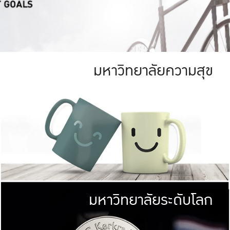
มหาวิทยาลัยความสุข
ย
สีเขียว
มหาวิทยาลัย
ก
สดใส หนาแน่น
ไม่ได้มีเป้าหมา
AN FOREST)
มหาวิทยาลัยชั้นนำทางด้านการว
ICULTURE)
แต่ KU มุ่งเน
าณ 1,400 ไร่
เพื่อสร้างคว
<< คลิก >>
ให้กับประชาชนใ
มหาวิทยาลัยระดับโลก
่อสังคม
มหาวิทยาลั
ามกินดีอยู่ดี
พร้อมที่จ