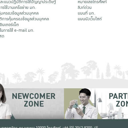
ะแนวปฏิบัติการใช้ปัญญาประดิษฐ์
หมายเลขโทรศัพท์
รใช้งานเครือข่าย มก.
ลิงก์ด่วน
้มครองข้อมูลส่วนบุคคล
แผนที่ มก.
ติการคุ้มครองข้อมูลส่วนบุคคล
แผนผังเว็บไซต์
้อินเตอร์เน็ต
ติในการใช้ e-mail มก.
สด
NEWCOMER
PART
ZONE
ZO
 เขตจตุจักร กรุงเทพฯ 10900
โทรศัพท์ +66 (0) 2942 8200-45