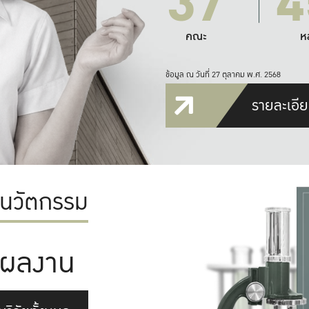
37
4
คณะ
ห
ข้อมูล ณ วันที่ 27 ตุลาคม พ.ศ. 2568
รายละเอีย
ะนวัตกรรม
ผลงาน