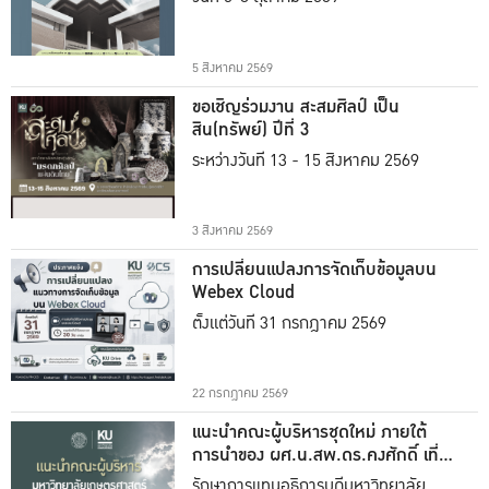
5 สิงหาคม 2569
ขอเชิญร่วมงาน สะสมศิลป์ เป็น
สิน(ทรัพย์) ปีที่ 3
ระหว่างวันที่ 13 - 15 สิงหาคม 2569
3 สิงหาคม 2569
การเปลี่ยนแปลงการจัดเก็บข้อมูลบน
Webex Cloud
ตั้งแต่วันที่ 31 กรกฎาคม 2569
22 กรกฎาคม 2569
แนะนำคณะผู้บริหารชุดใหม่ ภายใต้
การนำของ ผศ.น.สพ.ดร.คงศักดิ์ เที่ยง
ธรรม
รักษาการแทนอธิการบดีมหาวิทยาลัย