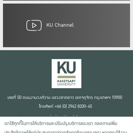
KU Channel
เลขที่ 50 ถนนงามวงศ์วาน แขวงลาดยาว เขตจตุจักร กรุงเทพฯ 10900
โทรศัพท์ +66 (0) 2942 8200-45
เงื่อนไขการใช้งานเว็บไซต์
เราใช้คุกกี้ในการให้บริการและปรับปรุงบริการของเรา ตลอดจนเพิ่ม
ข้อตกลงด้านสิทธิ์ใช้งาน
นโยบายความเป็นส่วนตัว
ประสิทธิภาพให้แก่ประสบการณ์การเรียกดูข้อมูลของคุณ หากคุณใช้งาน