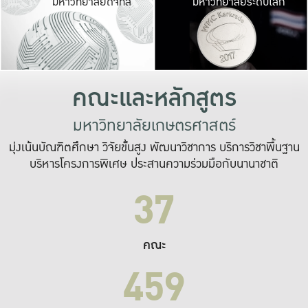
มหาวิทยาลัยดิจิทัล
มหาวิทยาลัยระดับโลก
เปลี่ยนแปลง และ
เพื่อทำงาน
ระบบสารสนเทศที่
คณะและหลักสูตร
มหาวิทยาลัยเกษตรศาสตร์
มุ่งเน้นบัณฑิตศึกษา วิจัยขั้นสูง พัฒนาวิชาการ บริการวิชาพื้นฐาน
บริหารโครงการพิเศษ ประสานความร่วมมือกับนานาชาติ
37
คณะ
459