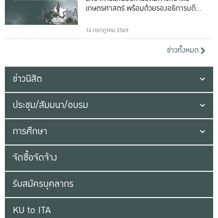
เกษตรศาสตร์ พร้อมด้วยรองอธิการบดีทั้ง
16 ท่าน
14 กรกฎาคม 2569
ข่าวทั้งหมด
ข่าวนิสิต
ประชุม/สัมมนา/อบรม
การศึกษา
จัดซื้อจัดจ้าง
รับสมัครบุคลากร
KU to ITA