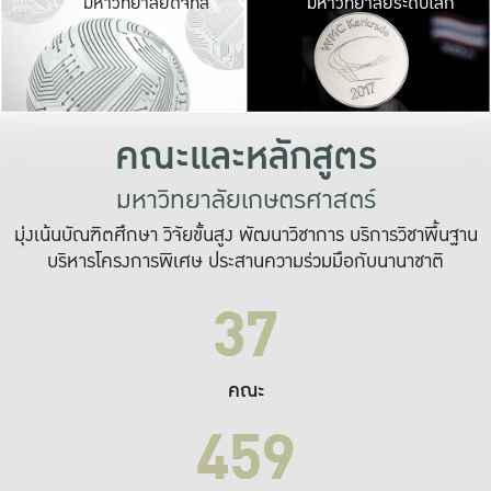
มหาวิทยาลัยดิจิทัล
มหาวิทยาลัยระดับโลก
เปลี่ยนแปลง และ
เพื่อทำงาน
ระบบสารสนเทศที่
คณะและหลักสูตร
มหาวิทยาลัยเกษตรศาสตร์
มุ่งเน้นบัณฑิตศึกษา วิจัยขั้นสูง พัฒนาวิชาการ บริการวิชาพื้นฐาน
บริหารโครงการพิเศษ ประสานความร่วมมือกับนานาชาติ
37
คณะ
459