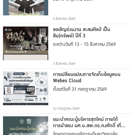
5 สิงหาคม 2569
ขอเชิญร่วมงาน สะสมศิลป์ เป็น
สิน(ทรัพย์) ปีที่ 3
ระหว่างวันที่ 13 - 15 สิงหาคม 2569
3 สิงหาคม 2569
การเปลี่ยนแปลงการจัดเก็บข้อมูลบน
Webex Cloud
ตั้งแต่วันที่ 31 กรกฎาคม 2569
22 กรกฎาคม 2569
แนะนำคณะผู้บริหารชุดใหม่ ภายใต้
การนำของ ผศ.น.สพ.ดร.คงศักดิ์ เที่ยง
ธรรม
รักษาการแทนอธิการบดีมหาวิทยาลัย