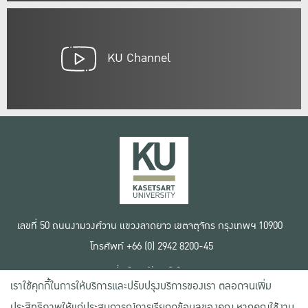
KU Channel
เลขที่ 50 ถนนงามวงศ์วาน แขวงลาดยาว เขตจตุจักร กรุงเทพฯ 10900
โทรศัพท์ +66 (0) 2942 8200-45
เงื่อนไขการใช้งานเว็บไซต์
เราใช้คุกกี้ในการให้บริการและปรับปรุงบริการของเรา ตลอดจนเพิ่ม
ข้อตกลงด้านสิทธิ์ใช้งาน
นโยบายความเป็นส่วนตัว
ประสิทธิภาพให้แก่ประสบการณ์การเรียกดูข้อมูลของคุณ หากคุณใช้งาน