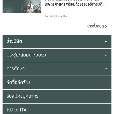
เกษตรศาสตร์ พร้อมด้วยรองอธิการบดีทั้ง
16 ท่าน
14 กรกฎาคม 2569
ข่าวทั้งหมด
ข่าวนิสิต
ประชุม/สัมมนา/อบรม
การศึกษา
จัดซื้อจัดจ้าง
รับสมัครบุคลากร
KU to ITA