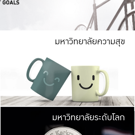
มหาวิทยาลัยความสุข
ย
สีเขียว
มหาวิทยาลัย
ก
สดใส หนาแน่น
ไม่ได้มีเป้าหมา
AN FOREST)
มหาวิทยาลัยชั้นนำทางด้านการว
ICULTURE)
แต่ KU มุ่งเน
าณ 1,400 ไร่
เพื่อสร้างคว
<< คลิก >>
ให้กับประชาชนใ
มหาวิทยาลัยระดับโลก
่อสังคม
มหาวิทยาลั
ามกินดีอยู่ดี
พร้อมที่จ