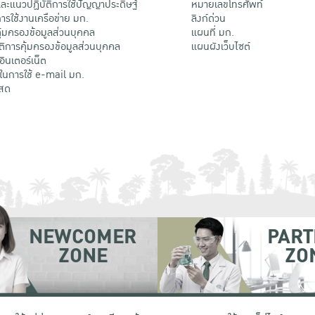
ะแนวปฏิบัติการใช้ปัญญาประดิษฐ์
หมายเลขโทรศัพท์
รใช้งานเครือข่าย มก.
ลิงก์ด่วน
้มครองข้อมูลส่วนบุคคล
แผนที่ มก.
ติการคุ้มครองข้อมูลส่วนบุคคล
แผนผังเว็บไซต์
้อินเตอร์เน็ต
ติในการใช้ e-mail มก.
สด
NEWCOMER
PART
ZONE
ZO
 เขตจตุจักร กรุงเทพฯ 10900
โทรศัพท์ +66 (0) 2942 8200-45