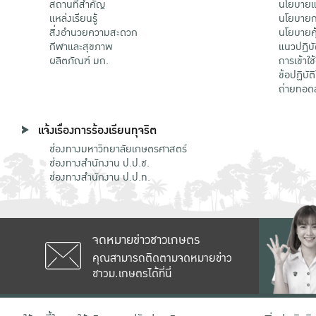
สถานที่สำคัญ
นโยบายแล
แหล่งเรียนรู้
นโยบายกา
สิ่งอำนวยความสะดวก
นโยบายคุ
กีฬาและสุขภาพ
แนวปฏิบั
ผลิตภัณฑ์ มก.
การเข้าใช
ข้อปฏิบั
ถ่ายทอด
แจ้งเรื่องการร้องเรียนทุจริต
ช่องทางมหาวิทยาลัยเกษตรศาสตร์
ช่องทางสำนักงาน ป.ป.ช.
ช่องทางสำนักงาน ป.ป.ท.
จดหมายข่าวชาวเกษตร
คุณสามารถติดตามจดหมายข่าว
ชาวม.เกษตรได้ที่นี่
เลขที่ 50 ถนนงามวงศ์วาน แขวงลาดยาว