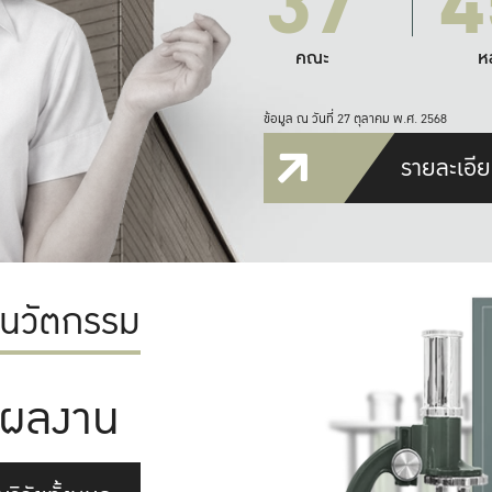
37
4
คณะ
ห
ข้อมูล ณ วันที่ 27 ตุลาคม พ.ศ. 2568
รายละเอีย
ะนวัตกรรม
ผลงาน