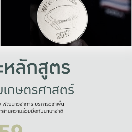
อย่างยั่งยืน
และผลักดันในการใช้ระบบส
ในภาพกว้าง
เพื่อการทำงานแบบ
ญหาจุดเล็กๆ
อข่ายขยายผล
สะดวก รวดเร
และนำไป
บริการด้าน AI อย
หลักสูตร
ัยเกษตรศาสตร์
สูง พัฒนาวิชาการ บริการวิชาพื้น
ะสานความร่วมมือกับนานาชาติ