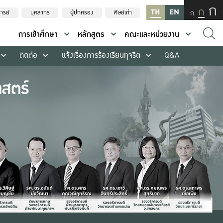
ก
ก
TH
EN
ก
ารย์
บุคลากร
ผู้ปกครอง
ศิษย์เก่า
การเข้าศึกษา
หลักสูตร
คณะและหน่วยงาน
ติดต่อ
แจ้งเรื่องการร้องเรียนทุจริต
Q&A