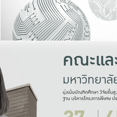
และความสุข
มองปัญหา
แก้ไขจากปั
และสร้างเครื
คณะและ
มหาวิทยาล
มุ่งเน้นบัณฑิตศึกษา วิจัยขั้น
ฐาน บริหารโครงการพิเศษ ปร