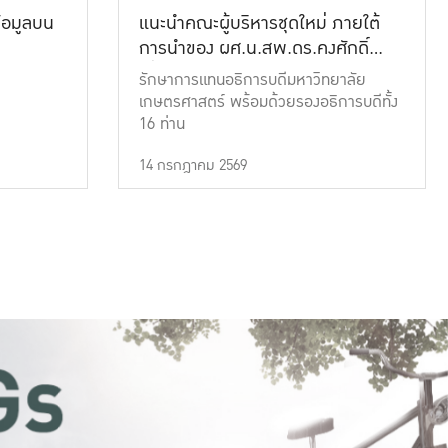
้อมูลบน
แนะนำคณะผู้บริหารชุดใหม่ ภายใต้
การนำของ ผศ.น.สพ.ดร.คงศักดิ์
เที่ยงธรรม
รักษาการแทนอธิการบดีมหาวิทยาลัย
เกษตรศาสตร์ พร้อมด้วยรองอธิการบดีทั้ง
16 ท่าน
14 กรกฎาคม 2569