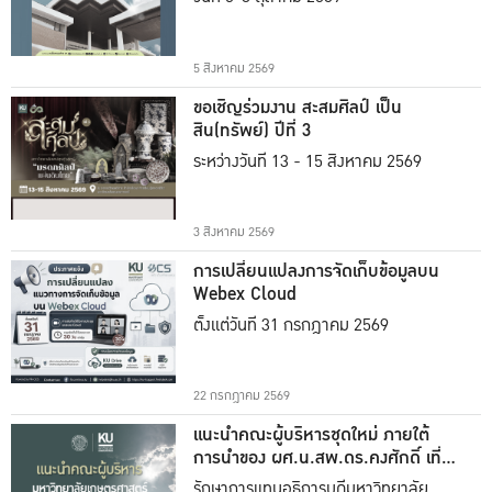
5 สิงหาคม 2569
ขอเชิญร่วมงาน สะสมศิลป์ เป็น
สิน(ทรัพย์) ปีที่ 3
ระหว่างวันที่ 13 - 15 สิงหาคม 2569
3 สิงหาคม 2569
การเปลี่ยนแปลงการจัดเก็บข้อมูลบน
Webex Cloud
ตั้งแต่วันที่ 31 กรกฎาคม 2569
22 กรกฎาคม 2569
แนะนำคณะผู้บริหารชุดใหม่ ภายใต้
การนำของ ผศ.น.สพ.ดร.คงศักดิ์ เที่ยง
ธรรม
รักษาการแทนอธิการบดีมหาวิทยาลัย