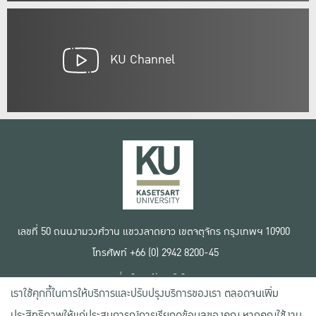
KU Channel
เลขที่ 50 ถนนงามวงศ์วาน แขวงลาดยาว เขตจตุจักร กรุงเทพฯ 10900
โทรศัพท์ +66 (0) 2942 8200-45
เงื่อนไขการใช้งานเว็บไซต์
เราใช้คุกกี้ในการให้บริการและปรับปรุงบริการของเรา ตลอดจนเพิ่ม
ข้อตกลงด้านสิทธิ์ใช้งาน
นโยบายความเป็นส่วนตัว
ประสิทธิภาพให้แก่ประสบการณ์การเรียกดูข้อมูลของคุณ หากคุณใช้งาน