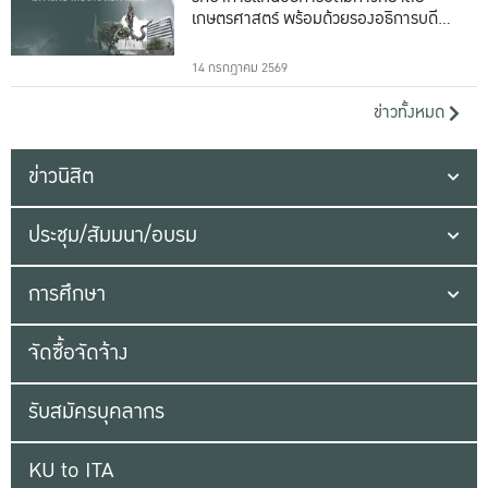
เกษตรศาสตร์ พร้อมด้วยรองอธิการบดีทั้ง
16 ท่าน
14 กรกฎาคม 2569
ข่าวทั้งหมด
ข่าวนิสิต
ประชุม/สัมมนา/อบรม
การศึกษา
จัดซื้อจัดจ้าง
รับสมัครบุคลากร
KU to ITA