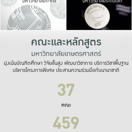
มหาวิทยาลัยดิจิทัล
มหาวิทยาลัยระดับโลก
เปลี่ยนแปลง และ
เพื่อทำงาน
ระบบสารสนเทศที่
คณะและหลักสูตร
มหาวิทยาลัยเกษตรศาสตร์
มุ่งเน้นบัณฑิตศึกษา วิจัยขั้นสูง พัฒนาวิชาการ บริการวิชาพื้นฐาน
บริหารโครงการพิเศษ ประสานความร่วมมือกับนานาชาติ
37
คณะ
459