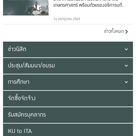
เกษตรศาสตร์ พร้อมด้วยรองอธิการบดีทั้ง
16 ท่าน
14 กรกฎาคม 2569
ข่าวทั้งหมด
ข่าวนิสิต
ประชุม/สัมมนา/อบรม
การศึกษา
จัดซื้อจัดจ้าง
รับสมัครบุคลากร
KU to ITA