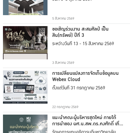
5 สิงหาคม 2569
ขอเชิญร่วมงาน สะสมศิลป์ เป็น
สิน(ทรัพย์) ปีที่ 3
ระหว่างวันที่ 13 - 15 สิงหาคม 2569
3 สิงหาคม 2569
การเปลี่ยนแปลงการจัดเก็บข้อมูลบน
Webex Cloud
ตั้งแต่วันที่ 31 กรกฎาคม 2569
22 กรกฎาคม 2569
แนะนำคณะผู้บริหารชุดใหม่ ภายใต้
การนำของ ผศ.น.สพ.ดร.คงศักดิ์ เที่ยง
ธรรม
รักษาการแทนอธิการบดีมหาวิทยาลัย