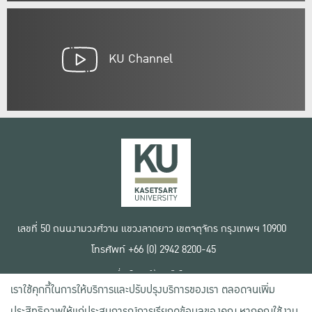
KU Channel
เลขที่ 50 ถนนงามวงศ์วาน แขวงลาดยาว เขตจตุจักร กรุงเทพฯ 10900
โทรศัพท์ +66 (0) 2942 8200-45
เงื่อนไขการใช้งานเว็บไซต์
เราใช้คุกกี้ในการให้บริการและปรับปรุงบริการของเรา ตลอดจนเพิ่ม
ข้อตกลงด้านสิทธิ์ใช้งาน
นโยบายความเป็นส่วนตัว
ประสิทธิภาพให้แก่ประสบการณ์การเรียกดูข้อมูลของคุณ หากคุณใช้งาน