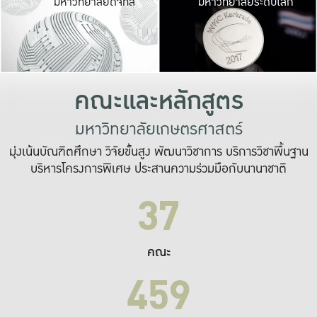
มหาวิทยาลัยดิจิทัล
มหาวิทยาลัยระดับโลก
เปลี่ยนแปลง และ
เพื่อทำงาน
ระบบสารสนเทศที่
คณะและหลักสูตร
มหาวิทยาลัยเกษตรศาสตร์
มุ่งเน้นบัณฑิตศึกษา วิจัยขั้นสูง พัฒนาวิชาการ บริการวิชาพื้นฐาน
บริหารโครงการพิเศษ ประสานความร่วมมือกับนานาชาติ
37
คณะ
459