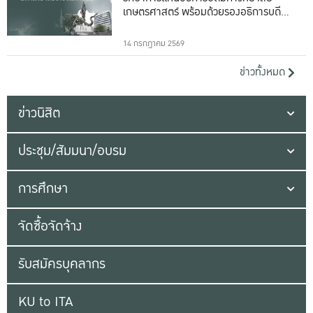
เกษตรศาสตร์ พร้อมด้วยรองอธิการบดีทั้ง
16 ท่าน
14 กรกฎาคม 2569
ข่าวทั้งหมด
ข่าวนิสิต
ประชุม/สัมมนา/อบรม
การศึกษา
จัดซื้อจัดจ้าง
รับสมัครบุคลากร
KU to ITA