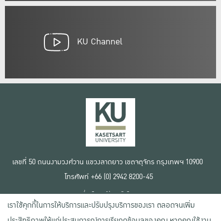
KU Channel
เลขที่ 50 ถนนงามวงศ์วาน แขวงลาดยาว เขตจตุจักร กรุงเทพฯ 10900
โทรศัพท์ +66 (0) 2942 8200-45
เงื่อนไขการใช้งานเว็บไซต์
เราใช้คุกกี้ในการให้บริการและปรับปรุงบริการของเรา ตลอดจนเพิ่ม
ข้อตกลงด้านสิทธิ์ใช้งาน
นโยบายความเป็นส่วนตัว
ประสิทธิภาพให้แก่ประสบการณ์การเรียกดูข้อมูลของคุณ หากคุณใช้งาน