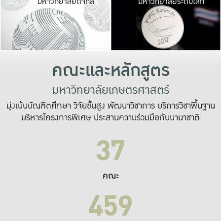
มหาวิทยาลัยดิจิทัล
มหาวิทยาลัยระดับโลก
เปลี่ยนแปลง และ
เพื่อทำงาน
ระบบสารสนเทศที่
คณะและหลักสูตร
มหาวิทยาลัยเกษตรศาสตร์
มุ่งเน้นบัณฑิตศึกษา วิจัยขั้นสูง พัฒนาวิชาการ บริการวิชาพื้นฐาน
บริหารโครงการพิเศษ ประสานความร่วมมือกับนานาชาติ
37
คณะ
459