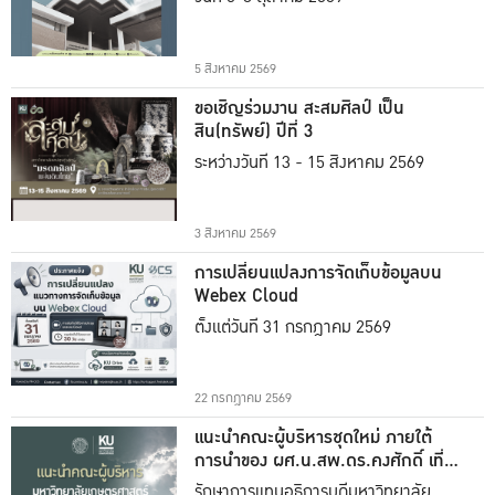
5 สิงหาคม 2569
ขอเชิญร่วมงาน สะสมศิลป์ เป็น
สิน(ทรัพย์) ปีที่ 3
ระหว่างวันที่ 13 - 15 สิงหาคม 2569
3 สิงหาคม 2569
การเปลี่ยนแปลงการจัดเก็บข้อมูลบน
Webex Cloud
ตั้งแต่วันที่ 31 กรกฎาคม 2569
22 กรกฎาคม 2569
แนะนำคณะผู้บริหารชุดใหม่ ภายใต้
การนำของ ผศ.น.สพ.ดร.คงศักดิ์ เที่ยง
ธรรม
รักษาการแทนอธิการบดีมหาวิทยาลัย