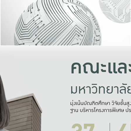
และความสุข
มองปัญหา
แก้ไขจากปั
และสร้างเครื
คณะและ
มหาวิทยาล
มุ่งเน้นบัณฑิตศึกษา วิจัยขั้น
ฐาน บริหารโครงการพิเศษ ปร