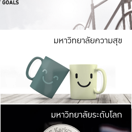
มหาวิทยาลัยความสุข
ย
สีเขียว
มหาวิทยาลัย
ก
สดใส หนาแน่น
ไม่ได้มีเป้าหมา
AN FOREST)
มหาวิทยาลัยชั้นนำทางด้านการว
ICULTURE)
แต่ KU มุ่งเน
าณ 1,400 ไร่
เพื่อสร้างคว
<< คลิก >>
ให้กับประชาชนใ
มหาวิทยาลัยระดับโลก
่อสังคม
มหาวิทยาลั
ามกินดีอยู่ดี
พร้อมที่จ