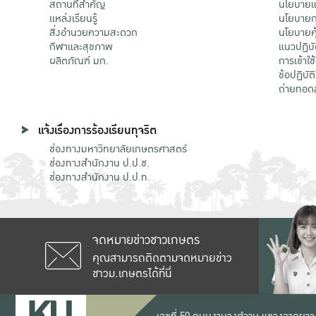
สถานที่สำคัญ
นโยบายแล
แหล่งเรียนรู้
นโยบายกา
สิ่งอำนวยความสะดวก
นโยบายคุ
กีฬาและสุขภาพ
แนวปฏิบั
ผลิตภัณฑ์ มก.
การเข้าใช
ข้อปฏิบั
ถ่ายทอด
แจ้งเรื่องการร้องเรียนทุจริต
ช่องทางมหาวิทยาลัยเกษตรศาสตร์
ช่องทางสำนักงาน ป.ป.ช.
ช่องทางสำนักงาน ป.ป.ท.
จดหมายข่าวชาวเกษตร
คุณสามารถติดตามจดหมายข่าว
ชาวม.เกษตรได้ที่นี่
เลขที่ 50 ถนนงามวงศ์วาน แขวงลาดยาว