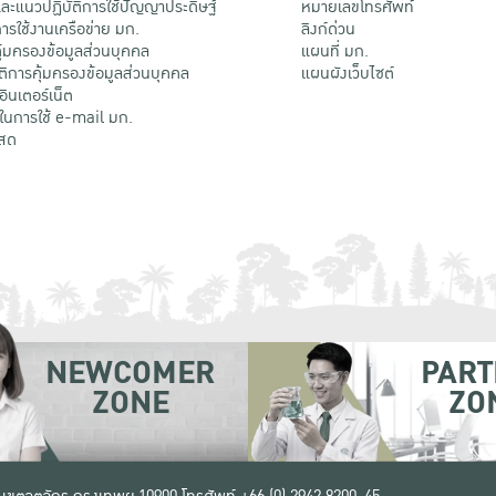
ะแนวปฏิบัติการใช้ปัญญาประดิษฐ์
หมายเลขโทรศัพท์
รใช้งานเครือข่าย มก.
ลิงก์ด่วน
้มครองข้อมูลส่วนบุคคล
แผนที่ มก.
ติการคุ้มครองข้อมูลส่วนบุคคล
แผนผังเว็บไซต์
้อินเตอร์เน็ต
ติในการใช้ e-mail มก.
สด
NEWCOMER
PART
ZONE
ZO
 เขตจตุจักร กรุงเทพฯ 10900
โทรศัพท์ +66 (0) 2942 8200-45