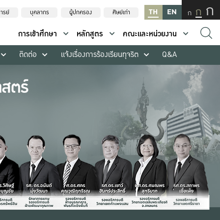
ก
ก
TH
EN
ก
ารย์
บุคลากร
ผู้ปกครอง
ศิษย์เก่า
การเข้าศึกษา
หลักสูตร
คณะและหน่วยงาน
ติดต่อ
แจ้งเรื่องการร้องเรียนทุจริต
Q&A