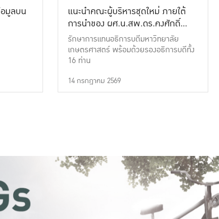
้อมูลบน
แนะนำคณะผู้บริหารชุดใหม่ ภายใต้
การนำของ ผศ.น.สพ.ดร.คงศักดิ์
เที่ยงธรรม
รักษาการแทนอธิการบดีมหาวิทยาลัย
เกษตรศาสตร์ พร้อมด้วยรองอธิการบดีทั้ง
16 ท่าน
14 กรกฎาคม 2569