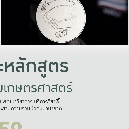
อย่างยั่งยืน
และผลักดันในการใช้ระบบส
ในภาพกว้าง
เพื่อการทำงานแบบ
ญหาจุดเล็กๆ
อข่ายขยายผล
สะดวก รวดเร
และนำไป
บริการด้าน AI อย
หลักสูตร
ัยเกษตรศาสตร์
สูง พัฒนาวิชาการ บริการวิชาพื้น
ะสานความร่วมมือกับนานาชาติ