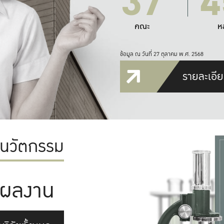
37
4
คณะ
ห
ข้อมูล ณ วันที่ 27 ตุลาคม พ.ศ. 2568
รายละเอีย
ะนวัตกรรม
ผลงาน