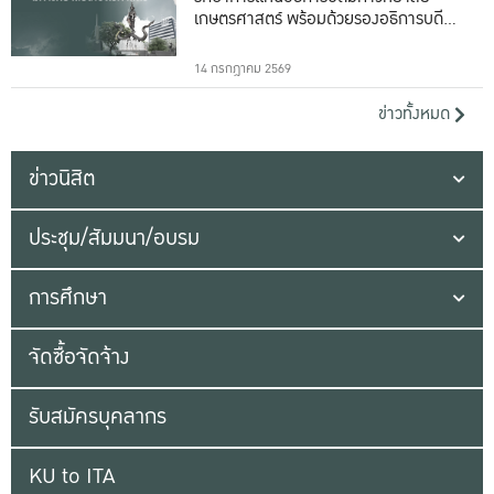
เกษตรศาสตร์ พร้อมด้วยรองอธิการบดีทั้ง
16 ท่าน
14 กรกฎาคม 2569
ข่าวทั้งหมด
ข่าวนิสิต
ประชุม/สัมมนา/อบรม
การศึกษา
จัดซื้อจัดจ้าง
รับสมัครบุคลากร
KU to ITA