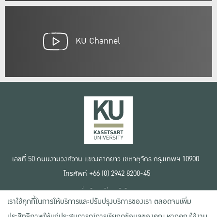
KU Channel
เลขที่ 50 ถนนงามวงศ์วาน แขวงลาดยาว เขตจตุจักร กรุงเทพฯ 10900
โทรศัพท์ +66 (0) 2942 8200-45
เงื่อนไขการใช้งานเว็บไซต์
เราใช้คุกกี้ในการให้บริการและปรับปรุงบริการของเรา ตลอดจนเพิ่ม
ข้อตกลงด้านสิทธิ์ใช้งาน
นโยบายความเป็นส่วนตัว
ประสิทธิภาพให้แก่ประสบการณ์การเรียกดูข้อมูลของคุณ หากคุณใช้งาน