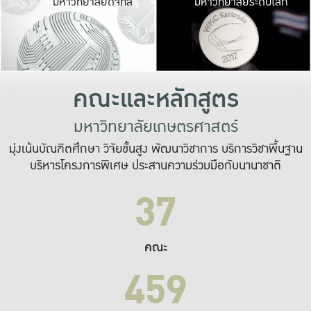
มหาวิทยาลัยดิจิทัล
มหาวิทยาลัยระดับโลก
เปลี่ยนแปลง และ
เพื่อทำงาน
ระบบสารสนเทศที่
คณะและหลักสูตร
มหาวิทยาลัยเกษตรศาสตร์
มุ่งเน้นบัณฑิตศึกษา วิจัยขั้นสูง พัฒนาวิชาการ บริการวิชาพื้นฐาน
บริหารโครงการพิเศษ ประสานความร่วมมือกับนานาชาติ
37
คณะ
459