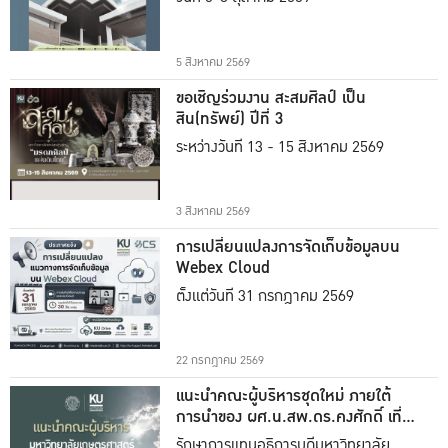
5 สิงหาคม 2569
ขอเชิญร่วมงาน สะสมศิลป์ เป็น
สิน(ทรัพย์) ปีที่ 3
ระหว่างวันที่ 13 - 15 สิงหาคม 2569
3 สิงหาคม 2569
การเปลี่ยนแปลงการจัดเก็บข้อมูลบน
Webex Cloud
ตั้งแต่วันที่ 31 กรกฎาคม 2569
22 กรกฎาคม 2569
แนะนำคณะผู้บริหารชุดใหม่ ภายใต้
การนำของ ผศ.น.สพ.ดร.คงศักดิ์ เที่ยง
ธรรม
รักษาการแทนอธิการบดีมหาวิทยาลัย