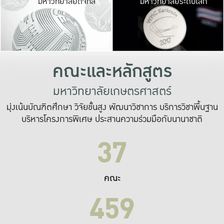
มหาวิทยาลัยดิจิทัล
มหาวิทยาลัยระดับโลก
เปลี่ยนแปลง และ
เพื่อทำงาน
ระบบสารสนเทศที่
คณะและหลักสูตร
มหาวิทยาลัยเกษตรศาสตร์
มุ่งเน้นบัณฑิตศึกษา วิจัยขั้นสูง พัฒนาวิชาการ บริการวิชาพื้นฐาน
บริหารโครงการพิเศษ ประสานความร่วมมือกับนานาชาติ
37
คณะ
459