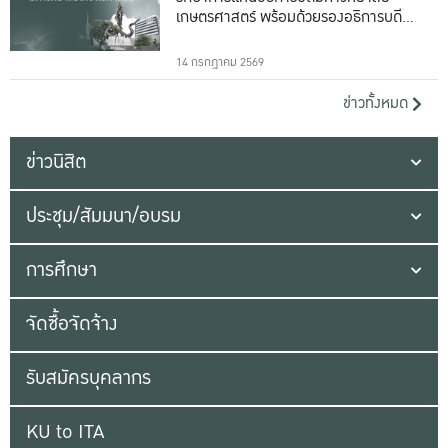
เกษตรศาสตร์ พร้อมด้วยรองอธิการบดีทั้ง
16 ท่าน
14 กรกฎาคม 2569
ข่าวทั้งหมด
ข่าวนิสิต
ประชุม/สัมมนา/อบรม
การศึกษา
จัดซื้อจัดจ้าง
รับสมัครบุคลากร
KU to ITA