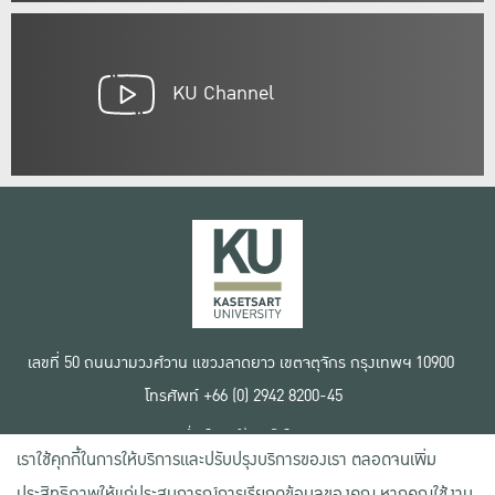
KU Channel
เลขที่ 50 ถนนงามวงศ์วาน แขวงลาดยาว เขตจตุจักร กรุงเทพฯ 10900
โทรศัพท์ +66 (0) 2942 8200-45
เงื่อนไขการใช้งานเว็บไซต์
เราใช้คุกกี้ในการให้บริการและปรับปรุงบริการของเรา ตลอดจนเพิ่ม
ข้อตกลงด้านสิทธิ์ใช้งาน
นโยบายความเป็นส่วนตัว
ประสิทธิภาพให้แก่ประสบการณ์การเรียกดูข้อมูลของคุณ หากคุณใช้งาน