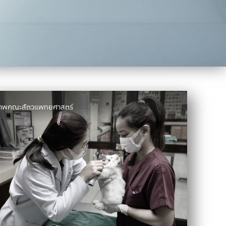
มภาพคณะสัตวแพทยศาสตร์