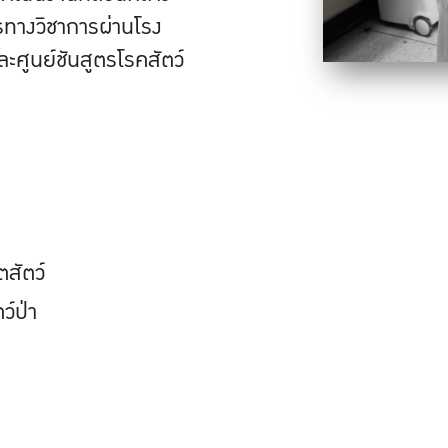
รทางวิชาการผ่านโรง
ะศูนย์ชันสูตรโรคสัตว์
สัตว์
ว์ป่า