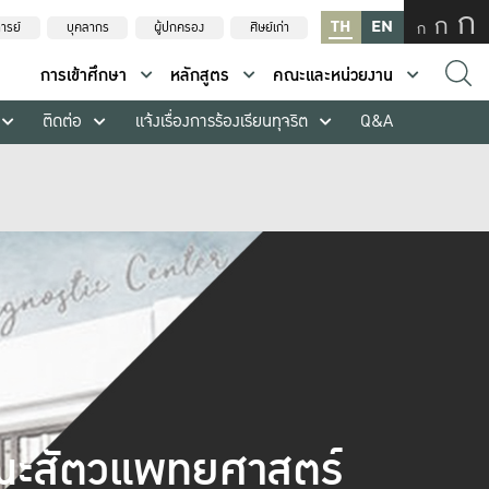
ก
ก
TH
EN
ก
ารย์
บุคลากร
ผู้ปกครอง
ศิษย์เก่า
การเข้าศึกษา
หลักสูตร
คณะและหน่วยงาน
ติดต่อ
แจ้งเรื่องการร้องเรียนทุจริต
Q&A
ะสัตวแพทยศาสตร์