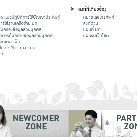
ลิงก์ที่เกี่ยวข้อง
ะแนวปฏิบัติการใช้ปัญญาประดิษฐ์
หมายเลขโทรศัพท์
รใช้งานเครือข่าย มก.
ลิงก์ด่วน
้มครองข้อมูลส่วนบุคคล
แผนที่ มก.
ติการคุ้มครองข้อมูลส่วนบุคคล
แผนผังเว็บไซต์
้อินเตอร์เน็ต
ติในการใช้ e-mail มก.
สด
NEWCOMER
PART
ZONE
ZO