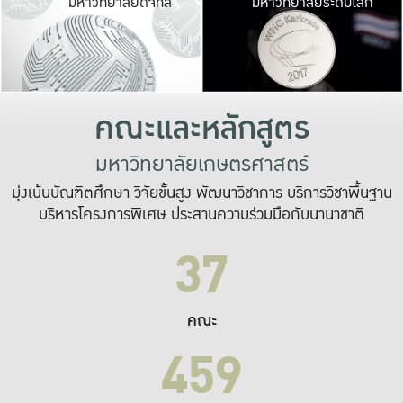
มหาวิทยาลัยดิจิทัล
มหาวิทยาลัยระดับโลก
เปลี่ยนแปลง และ
เพื่อทำงาน
ระบบสารสนเทศที่
คณะและหลักสูตร
มหาวิทยาลัยเกษตรศาสตร์
มุ่งเน้นบัณฑิตศึกษา วิจัยขั้นสูง พัฒนาวิชาการ บริการวิชาพื้นฐาน
บริหารโครงการพิเศษ ประสานความร่วมมือกับนานาชาติ
37
คณะ
459