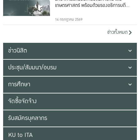
เกษตรศาสตร์ พร้อมด้วยรองอธิการบดีทั้ง
16 ท่าน
14 กรกฎาคม 2569
ข่าวทั้งหมด
ข่าวนิสิต
ประชุม/สัมมนา/อบรม
การศึกษา
จัดซื้อจัดจ้าง
รับสมัครบุคลากร
KU to ITA