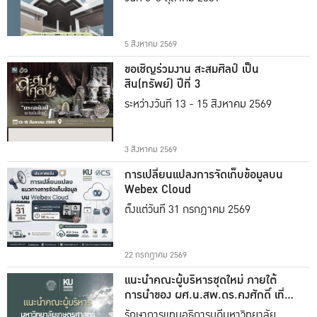
5 สิงหาคม 2569
ขอเชิญร่วมงาน สะสมศิลป์ เป็น
สิน(ทรัพย์) ปีที่ 3
ระหว่างวันที่ 13 - 15 สิงหาคม 2569
3 สิงหาคม 2569
การเปลี่ยนแปลงการจัดเก็บข้อมูลบน
Webex Cloud
ตั้งแต่วันที่ 31 กรกฎาคม 2569
22 กรกฎาคม 2569
แนะนำคณะผู้บริหารชุดใหม่ ภายใต้
การนำของ ผศ.น.สพ.ดร.คงศักดิ์ เที่ยง
ธรรม
รักษาการแทนอธิการบดีมหาวิทยาลัย