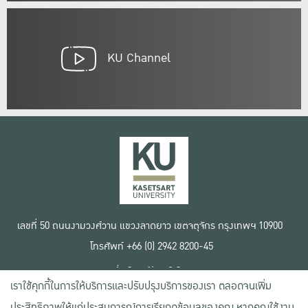
KU Channel
เลขที่ 50 ถนนงามวงศ์วาน แขวงลาดยาว เขตจตุจักร กรุงเทพฯ 10900
โทรศัพท์ +66 (0) 2942 8200-45
เงื่อนไขการใช้งานเว็บไซต์
เราใช้คุกกี้ในการให้บริการและปรับปรุงบริการของเรา ตลอดจนเพิ่ม
ข้อตกลงด้านสิทธิ์ใช้งาน
นโยบายความเป็นส่วนตัว
ประสิทธิภาพให้แก่ประสบการณ์การเรียกดูข้อมูลของคุณ หากคุณใช้งาน