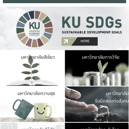
มหาวิ
มหาวิทยาลัยสีเขียว
มหาวิทยาลัยการวิจัย
มีพื้นที่เขียวสดใส 
เป็นป่าในเมือง เกษตร
มหาวิ
มหาวิทยาลัยความสุข
มหาวิทยาลัย
ค
รับผิดชอบต่อสังคม
เปิดประส
และพบเรื่องราวใหม่
มหาวิ