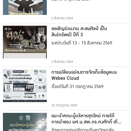
5 สิงหาคม 2569
ขอเชิญร่วมงาน สะสมศิลป์ เป็น
สิน(ทรัพย์) ปีที่ 3
ระหว่างวันที่ 13 - 15 สิงหาคม 2569
3 สิงหาคม 2569
การเปลี่ยนแปลงการจัดเก็บข้อมูลบน
Webex Cloud
ตั้งแต่วันที่ 31 กรกฎาคม 2569
22 กรกฎาคม 2569
แนะนำคณะผู้บริหารชุดใหม่ ภายใต้
การนำของ ผศ.น.สพ.ดร.คงศักดิ์ เที่ยง
ธรรม
รักษาการแทนอธิการบดีมหาวิทยาลัย