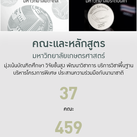
มหาวิทยาลัยดิจิทัล
มหาวิทยาลัยระดับโลก
เปลี่ยนแปลง และ
เพื่อทำงาน
ระบบสารสนเทศที่
คณะและหลักสูตร
มหาวิทยาลัยเกษตรศาสตร์
มุ่งเน้นบัณฑิตศึกษา วิจัยขั้นสูง พัฒนาวิชาการ บริการวิชาพื้นฐาน
บริหารโครงการพิเศษ ประสานความร่วมมือกับนานาชาติ
37
คณะ
459