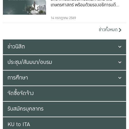
เกษตรศาสตร์ พร้อมด้วยรองอธิการบดีทั้ง
16 ท่าน
14 กรกฎาคม 2569
ข่าวทั้งหมด
ข่าวนิสิต
ประชุม/สัมมนา/อบรม
การศึกษา
จัดซื้อจัดจ้าง
รับสมัครบุคลากร
KU to ITA