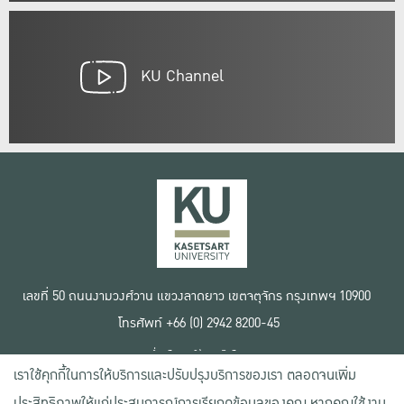
KU Channel
เลขที่ 50 ถนนงามวงศ์วาน แขวงลาดยาว เขตจตุจักร กรุงเทพฯ 10900
โทรศัพท์ +66 (0) 2942 8200-45
เงื่อนไขการใช้งานเว็บไซต์
เราใช้คุกกี้ในการให้บริการและปรับปรุงบริการของเรา ตลอดจนเพิ่ม
ข้อตกลงด้านสิทธิ์ใช้งาน
นโยบายความเป็นส่วนตัว
ประสิทธิภาพให้แก่ประสบการณ์การเรียกดูข้อมูลของคุณ หากคุณใช้งาน