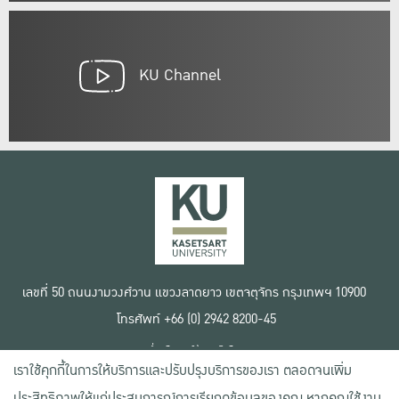
KU Channel
เลขที่ 50 ถนนงามวงศ์วาน แขวงลาดยาว เขตจตุจักร กรุงเทพฯ 10900
โทรศัพท์ +66 (0) 2942 8200-45
เงื่อนไขการใช้งานเว็บไซต์
เราใช้คุกกี้ในการให้บริการและปรับปรุงบริการของเรา ตลอดจนเพิ่ม
ข้อตกลงด้านสิทธิ์ใช้งาน
นโยบายความเป็นส่วนตัว
ประสิทธิภาพให้แก่ประสบการณ์การเรียกดูข้อมูลของคุณ หากคุณใช้งาน