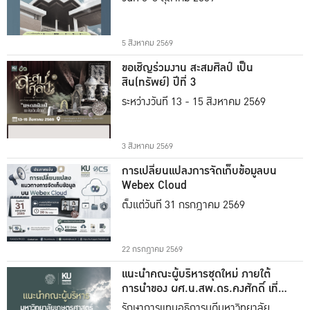
5 สิงหาคม 2569
ขอเชิญร่วมงาน สะสมศิลป์ เป็น
สิน(ทรัพย์) ปีที่ 3
ระหว่างวันที่ 13 - 15 สิงหาคม 2569
3 สิงหาคม 2569
การเปลี่ยนแปลงการจัดเก็บข้อมูลบน
Webex Cloud
ตั้งแต่วันที่ 31 กรกฎาคม 2569
22 กรกฎาคม 2569
แนะนำคณะผู้บริหารชุดใหม่ ภายใต้
การนำของ ผศ.น.สพ.ดร.คงศักดิ์ เที่ยง
ธรรม
รักษาการแทนอธิการบดีมหาวิทยาลัย