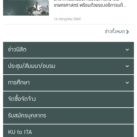
เกษตรศาสตร์ พร้อมด้วยรองอธิการบดีทั้ง
16 ท่าน
14 กรกฎาคม 2569
ข่าวทั้งหมด
ข่าวนิสิต
ประชุม/สัมมนา/อบรม
การศึกษา
จัดซื้อจัดจ้าง
รับสมัครบุคลากร
KU to ITA