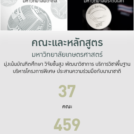
มหาวิทยาลัยดิจิทัล
มหาวิทยาลัยระดับโลก
เปลี่ยนแปลง และ
เพื่อทำงาน
ระบบสารสนเทศที่
คณะและหลักสูตร
มหาวิทยาลัยเกษตรศาสตร์
มุ่งเน้นบัณฑิตศึกษา วิจัยขั้นสูง พัฒนาวิชาการ บริการวิชาพื้นฐาน
บริหารโครงการพิเศษ ประสานความร่วมมือกับนานาชาติ
37
คณะ
459