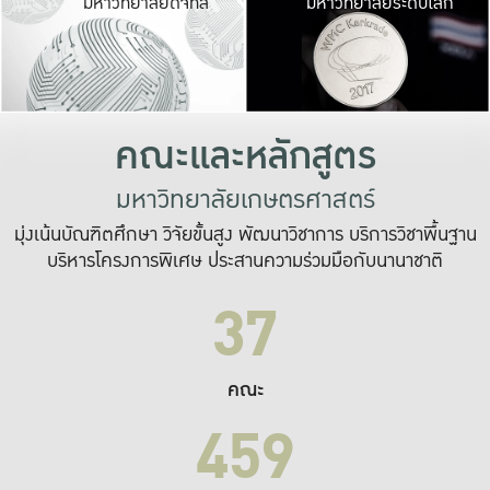
มหาวิทยาลัยดิจิทัล
มหาวิทยาลัยระดับโลก
เปลี่ยนแปลง และ
เพื่อทำงาน
ระบบสารสนเทศที่
คณะและหลักสูตร
มหาวิทยาลัยเกษตรศาสตร์
มุ่งเน้นบัณฑิตศึกษา วิจัยขั้นสูง พัฒนาวิชาการ บริการวิชาพื้นฐาน
บริหารโครงการพิเศษ ประสานความร่วมมือกับนานาชาติ
37
คณะ
459