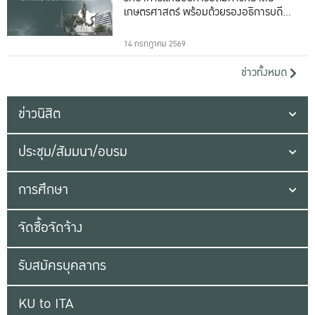
เกษตรศาสตร์ พร้อมด้วยรองอธิการบดีทั้ง
16 ท่าน
14 กรกฎาคม 2569
ข่าวทั้งหมด
ข่าวนิสิต
ประชุม/สัมมนา/อบรม
การศึกษา
จัดซื้อจัดจ้าง
รับสมัครบุคลากร
KU to ITA