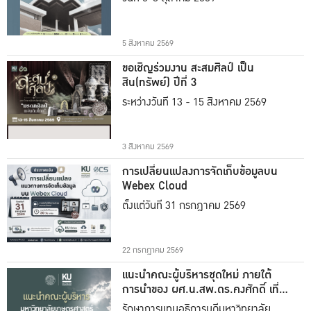
5 สิงหาคม 2569
ขอเชิญร่วมงาน สะสมศิลป์ เป็น
สิน(ทรัพย์) ปีที่ 3
ระหว่างวันที่ 13 - 15 สิงหาคม 2569
3 สิงหาคม 2569
การเปลี่ยนแปลงการจัดเก็บข้อมูลบน
Webex Cloud
ตั้งแต่วันที่ 31 กรกฎาคม 2569
22 กรกฎาคม 2569
แนะนำคณะผู้บริหารชุดใหม่ ภายใต้
การนำของ ผศ.น.สพ.ดร.คงศักดิ์ เที่ยง
ธรรม
รักษาการแทนอธิการบดีมหาวิทยาลัย