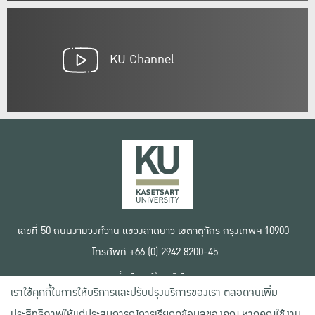
KU Channel
เลขที่ 50 ถนนงามวงศ์วาน แขวงลาดยาว เขตจตุจักร กรุงเทพฯ 10900
โทรศัพท์ +66 (0) 2942 8200-45
เงื่อนไขการใช้งานเว็บไซต์
เราใช้คุกกี้ในการให้บริการและปรับปรุงบริการของเรา ตลอดจนเพิ่ม
ข้อตกลงด้านสิทธิ์ใช้งาน
นโยบายความเป็นส่วนตัว
ประสิทธิภาพให้แก่ประสบการณ์การเรียกดูข้อมูลของคุณ หากคุณใช้งาน