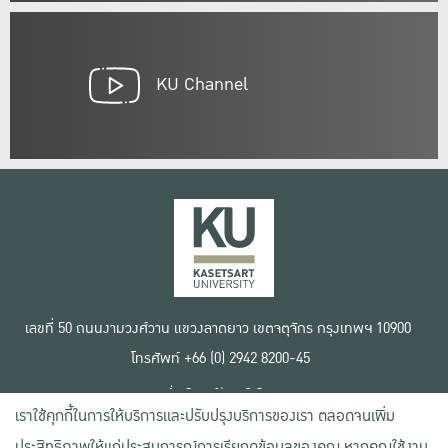
KU Channel
เลขที่ 50 ถนนงามวงศ์วาน แขวงลาดยาว เขตจตุจักร กรุงเทพฯ 10900
โทรศัพท์ +66 (0) 2942 8200-45
เงื่อนไขการใช้งานเว็บไซต์
เราใช้คุกกี้ในการให้บริการและปรับปรุงบริการของเรา ตลอดจนเพิ่ม
ข้อตกลงด้านสิทธิ์ใช้งาน
นโยบายความเป็นส่วนตัว
ประสิทธิภาพให้แก่ประสบการณ์การเรียกดูข้อมูลของคุณ หากคุณใช้งาน