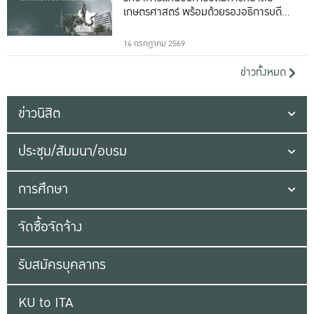
เกษตรศาสตร์ พร้อมด้วยรองอธิการบดีทั้ง
16 ท่าน
14 กรกฎาคม 2569
ข่าวทั้งหมด
ข่าวนิสิต
ประชุม/สัมมนา/อบรม
การศึกษา
จัดซื้อจัดจ้าง
รับสมัครบุคลากร
KU to ITA