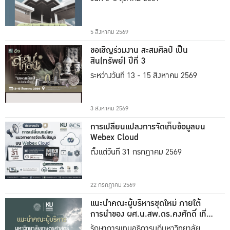
5 สิงหาคม 2569
ขอเชิญร่วมงาน สะสมศิลป์ เป็น
สิน(ทรัพย์) ปีที่ 3
ระหว่างวันที่ 13 - 15 สิงหาคม 2569
3 สิงหาคม 2569
การเปลี่ยนแปลงการจัดเก็บข้อมูลบน
Webex Cloud
ตั้งแต่วันที่ 31 กรกฎาคม 2569
22 กรกฎาคม 2569
แนะนำคณะผู้บริหารชุดใหม่ ภายใต้
การนำของ ผศ.น.สพ.ดร.คงศักดิ์ เที่ยง
ธรรม
รักษาการแทนอธิการบดีมหาวิทยาลัย