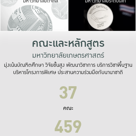
มหาวิทยาลัยดิจิทัล
มหาวิทยาลัยระดับโลก
เปลี่ยนแปลง และ
เพื่อทำงาน
ระบบสารสนเทศที่
คณะและหลักสูตร
มหาวิทยาลัยเกษตรศาสตร์
มุ่งเน้นบัณฑิตศึกษา วิจัยขั้นสูง พัฒนาวิชาการ บริการวิชาพื้นฐาน
บริหารโครงการพิเศษ ประสานความร่วมมือกับนานาชาติ
37
คณะ
459