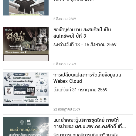
5 สิงหาคม 2569
ขอเชิญร่วมงาน สะสมศิลป์ เป็น
สิน(ทรัพย์) ปีที่ 3
ระหว่างวันที่ 13 - 15 สิงหาคม 2569
3 สิงหาคม 2569
การเปลี่ยนแปลงการจัดเก็บข้อมูลบน
Webex Cloud
ตั้งแต่วันที่ 31 กรกฎาคม 2569
22 กรกฎาคม 2569
แนะนำคณะผู้บริหารชุดใหม่ ภายใต้
การนำของ ผศ.น.สพ.ดร.คงศักดิ์ เที่ยง
ธรรม
รักษาการแทนอธิการบดีมหาวิทยาลัย