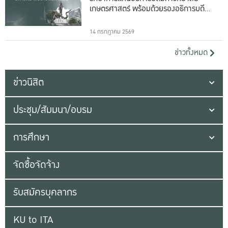
เกษตรศาสตร์ พร้อมด้วยรองอธิการบดีทั้ง
16 ท่าน
14 กรกฎาคม 2569
ข่าวทั้งหมด
ข่าวนิสิต
ประชุม/สัมมนา/อบรม
การศึกษา
จัดซื้อจัดจ้าง
รับสมัครบุคลากร
KU to ITA