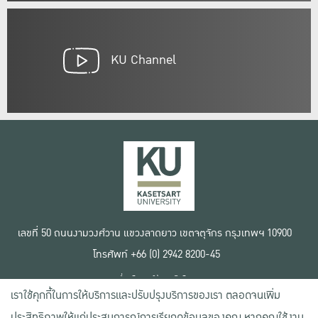
KU Channel
เลขที่ 50 ถนนงามวงศ์วาน แขวงลาดยาว เขตจตุจักร กรุงเทพฯ 10900
โทรศัพท์ +66 (0) 2942 8200-45
เงื่อนไขการใช้งานเว็บไซต์
เราใช้คุกกี้ในการให้บริการและปรับปรุงบริการของเรา ตลอดจนเพิ่ม
ข้อตกลงด้านสิทธิ์ใช้งาน
นโยบายความเป็นส่วนตัว
ประสิทธิภาพให้แก่ประสบการณ์การเรียกดูข้อมูลของคุณ หากคุณใช้งาน