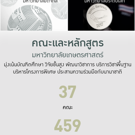
มหาวิทยาลัยดิจิทัล
มหาวิทยาลัยระดับโลก
เปลี่ยนแปลง และ
เพื่อทำงาน
ระบบสารสนเทศที่
คณะและหลักสูตร
มหาวิทยาลัยเกษตรศาสตร์
มุ่งเน้นบัณฑิตศึกษา วิจัยขั้นสูง พัฒนาวิชาการ บริการวิชาพื้นฐาน
บริหารโครงการพิเศษ ประสานความร่วมมือกับนานาชาติ
37
คณะ
459