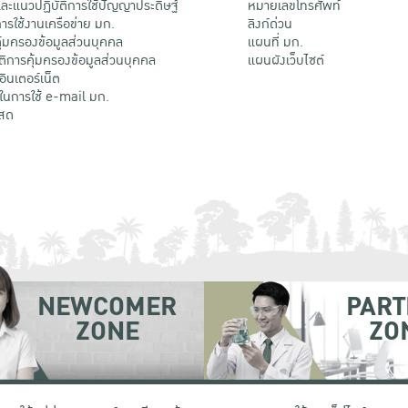
ะแนวปฏิบัติการใช้ปัญญาประดิษฐ์
หมายเลขโทรศัพท์
รใช้งานเครือข่าย มก.
ลิงก์ด่วน
้มครองข้อมูลส่วนบุคคล
แผนที่ มก.
ติการคุ้มครองข้อมูลส่วนบุคคล
แผนผังเว็บไซต์
้อินเตอร์เน็ต
ติในการใช้ e-mail มก.
สด
NEWCOMER
PART
ZONE
ZO
 เขตจตุจักร กรุงเทพฯ 10900
โทรศัพท์ +66 (0) 2942 8200-45