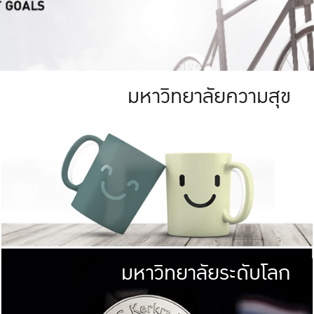
มหาวิทยาลัยความสุข
ย
สีเขียว
มหาวิทยาลัย
ก
สดใส หนาแน่น
ไม่ได้มีเป้าหมา
AN FOREST)
มหาวิทยาลัยชั้นนำทางด้านการว
ICULTURE)
แต่ KU มุ่งเน
าณ 1,400 ไร่
เพื่อสร้างคว
<< คลิก >>
ให้กับประชาชนใ
มหาวิทยาลัยระดับโลก
่อสังคม
มหาวิทยาลั
ามกินดีอยู่ดี
พร้อมที่จ