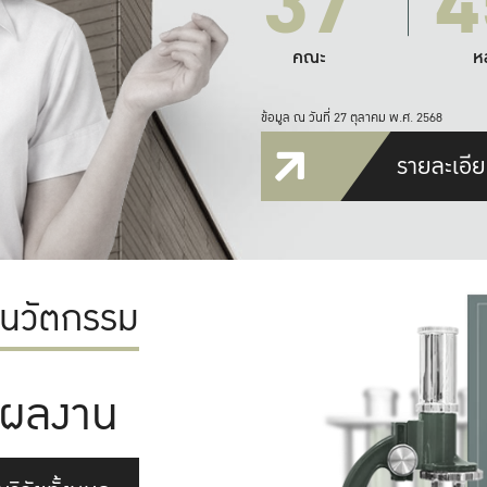
37
4
คณะ
ห
ข้อมูล ณ วันที่ 27 ตุลาคม พ.ศ. 2568
รายละเอีย
ะนวัตกรรม
ผลงาน