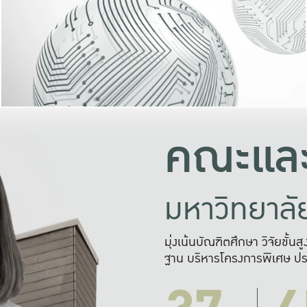
และความสุข
มองปัญหา
แก้ไขจากปั
และสร้างเครื
คณะและ
มหาวิทยาล
มุ่งเน้นบัณฑิตศึกษา วิจัยขั้น
ฐาน บริหารโครงการพิเศษ ปร