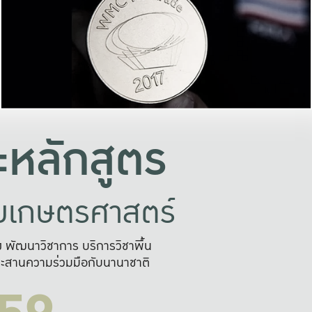
อย่างยั่งยืน
และผลักดันในการใช้ระบบส
ในภาพกว้าง
เพื่อการทำงานแบบ
ญหาจุดเล็กๆ
อข่ายขยายผล
สะดวก รวดเร
และนำไป
บริการด้าน AI อย
หลักสูตร
ัยเกษตรศาสตร์
สูง พัฒนาวิชาการ บริการวิชาพื้น
ะสานความร่วมมือกับนานาชาติ