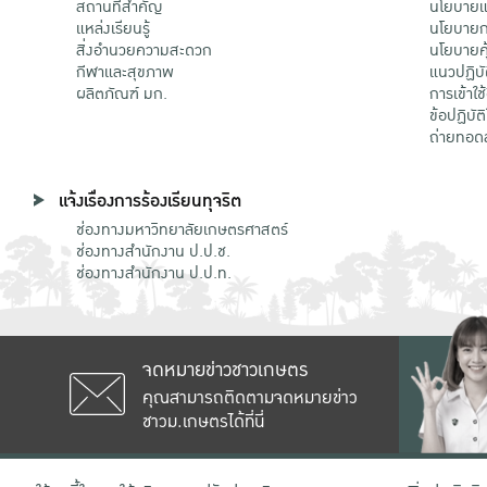
สถานที่สำคัญ
นโยบายแล
แหล่งเรียนรู้
นโยบายกา
สิ่งอำนวยความสะดวก
นโยบายคุ
กีฬาและสุขภาพ
แนวปฏิบั
ผลิตภัณฑ์ มก.
การเข้าใช
ข้อปฏิบั
ถ่ายทอด
แจ้งเรื่องการร้องเรียนทุจริต
ช่องทางมหาวิทยาลัยเกษตรศาสตร์
ช่องทางสำนักงาน ป.ป.ช.
ช่องทางสำนักงาน ป.ป.ท.
จดหมายข่าวชาวเกษตร
คุณสามารถติดตามจดหมายข่าว
ชาวม.เกษตรได้ที่นี่
เลขที่ 50 ถนนงามวงศ์วาน แขวงลาดยาว