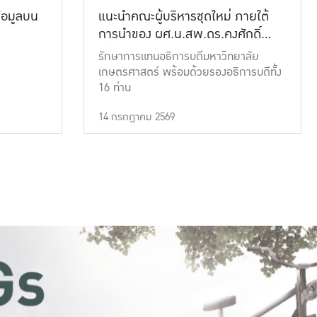
้อมูลบน
แนะนำคณะผู้บริหารชุดใหม่ ภายใต้
การนำของ ผศ.น.สพ.ดร.คงศักดิ์
เที่ยงธรรม
รักษาการแทนอธิการบดีมหาวิทยาลัย
เกษตรศาสตร์ พร้อมด้วยรองอธิการบดีทั้ง
16 ท่าน
14 กรกฎาคม 2569