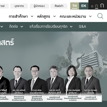
ก
ก
TH
EN
ก
ารย์
บุคลากร
ผู้ปกครอง
ศิษย์เก่า
การเข้าศึกษา
หลักสูตร
คณะและหน่วยงาน
ติดต่อ
แจ้งเรื่องการร้องเรียนทุจริต
Q&A