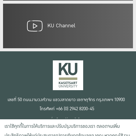
KU Channel
เลขที่ 50 ถนนงามวงศ์วาน แขวงลาดยาว เขตจตุจักร กรุงเทพฯ 10900
โทรศัพท์ +66 (0) 2942 8200-45
เงื่อนไขการใช้งานเว็บไซต์
เราใช้คุกกี้ในการให้บริการและปรับปรุงบริการของเรา ตลอดจนเพิ่ม
ข้อตกลงด้านสิทธิ์ใช้งาน
นโยบายความเป็นส่วนตัว
ประสิทธิภาพให้แก่ประสบการณ์การเรียกดูข้อมูลของคุณ หากคุณใช้งาน