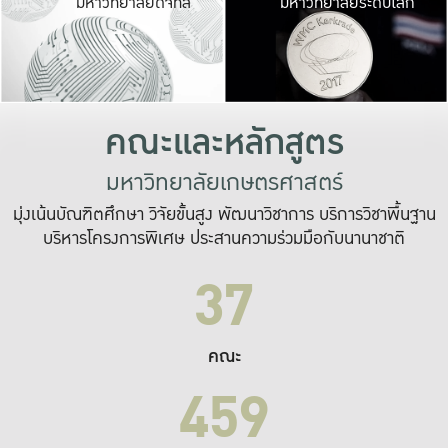
มหาวิทยาลัยดิจิทัล
มหาวิทยาลัยระดับโลก
เปลี่ยนแปลง และ
เพื่อทำงาน
ระบบสารสนเทศที่
คณะและหลักสูตร
มหาวิทยาลัยเกษตรศาสตร์
มุ่งเน้นบัณฑิตศึกษา วิจัยขั้นสูง พัฒนาวิชาการ บริการวิชาพื้นฐาน
บริหารโครงการพิเศษ ประสานความร่วมมือกับนานาชาติ
37
คณะ
459