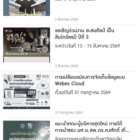
5 สิงหาคม 2569
ขอเชิญร่วมงาน สะสมศิลป์ เป็น
สิน(ทรัพย์) ปีที่ 3
ระหว่างวันที่ 13 - 15 สิงหาคม 2569
3 สิงหาคม 2569
การเปลี่ยนแปลงการจัดเก็บข้อมูลบน
Webex Cloud
ตั้งแต่วันที่ 31 กรกฎาคม 2569
22 กรกฎาคม 2569
แนะนำคณะผู้บริหารชุดใหม่ ภายใต้
การนำของ ผศ.น.สพ.ดร.คงศักดิ์ เที่ยง
ธรรม
รักษาการแทนอธิการบดีมหาวิทยาลัย