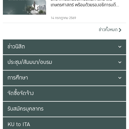
เกษตรศาสตร์ พร้อมด้วยรองอธิการบดีทั้ง
16 ท่าน
14 กรกฎาคม 2569
ข่าวทั้งหมด
ข่าวนิสิต
ประชุม/สัมมนา/อบรม
การศึกษา
จัดซื้อจัดจ้าง
รับสมัครบุคลากร
KU to ITA