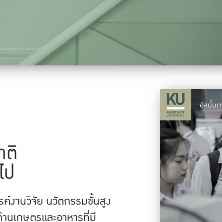
อัลบั้
าติ
ไป
์งานวิจัย นวัตกรรมขั้นสูง
านเกษตรและอาหารที่มี