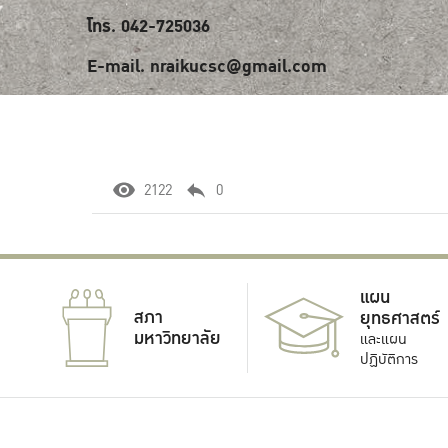
โทร. 042-725036
E-mail. nraikucsc@gmail.com
2122
0
แผน
สภา
ยุทธศาสตร์
มหาวิทยาลัย
และแผน
ปฏิบัติการ