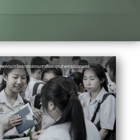
มภาพคณะทรัพยากรธรรมชาติและอุตสาหกรรมเกษตร