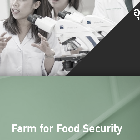
อ
Farm for Food Security