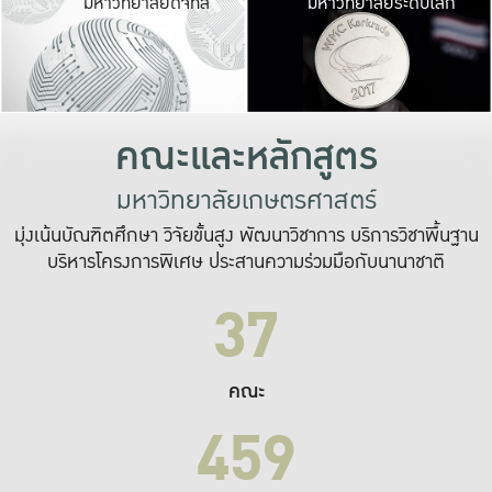
มหาวิทยาลัยดิจิทัล
มหาวิทยาลัยระดับโลก
เปลี่ยนแปลง และ
เพื่อทำงาน
ระบบสารสนเทศที่
คณะและหลักสูตร
มหาวิทยาลัยเกษตรศาสตร์
มุ่งเน้นบัณฑิตศึกษา วิจัยขั้นสูง พัฒนาวิชาการ บริการวิชาพื้นฐาน
บริหารโครงการพิเศษ ประสานความร่วมมือกับนานาชาติ
37
คณะ
459