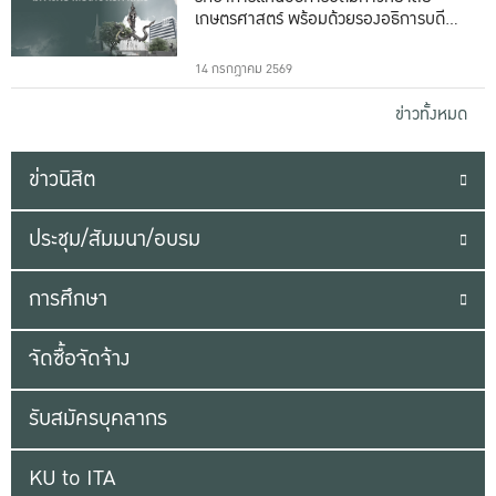
เกษตรศาสตร์ พร้อมด้วยรองอธิการบดีทั้ง
16 ท่าน
14 กรกฎาคม 2569
ข่าวทั้งหมด
ข่าวนิสิต
ประชุม/สัมมนา/อบรม
การศึกษา
จัดซื้อจัดจ้าง
รับสมัครบุคลากร
KU to ITA