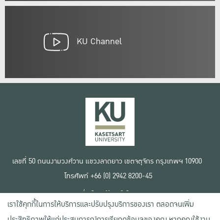
KU Channel
เลขที่ 50 ถนนงามวงศ์วาน แขวงลาดยาว เขตจตุจักร กรุงเทพฯ 10900
โทรศัพท์ +66 (0) 2942 8200-45
เงื่อนไขการใช้งานเว็บไซต์
เราใช้คุกกี้ในการให้บริการและปรับปรุงบริการของเรา ตลอดจนเพิ่ม
ข้อตกลงด้านสิทธิ์ใช้งาน
นโยบายความเป็นส่วนตัว
ประสิทธิภาพให้แก่ประสบการณ์การเรียกดูข้อมูลของคุณ หากคุณใช้งาน