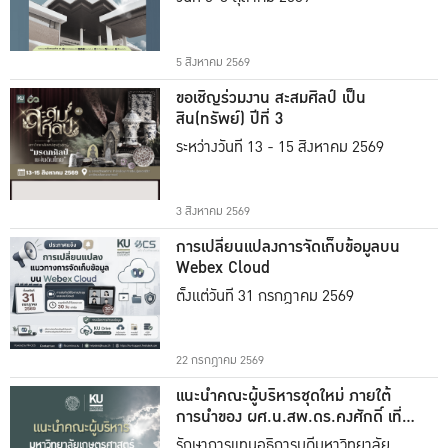
5 สิงหาคม 2569
ขอเชิญร่วมงาน สะสมศิลป์ เป็น
สิน(ทรัพย์) ปีที่ 3
ระหว่างวันที่ 13 - 15 สิงหาคม 2569
3 สิงหาคม 2569
การเปลี่ยนแปลงการจัดเก็บข้อมูลบน
Webex Cloud
ตั้งแต่วันที่ 31 กรกฎาคม 2569
22 กรกฎาคม 2569
แนะนำคณะผู้บริหารชุดใหม่ ภายใต้
การนำของ ผศ.น.สพ.ดร.คงศักดิ์ เที่ยง
ธรรม
รักษาการแทนอธิการบดีมหาวิทยาลัย